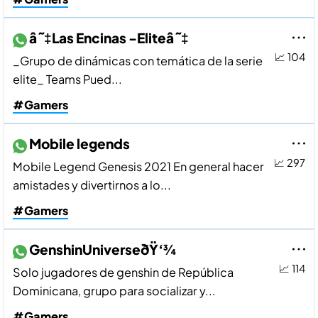
â˜‡Las Encinas -Eliteâ˜‡
📈 104
_Grupo de dinámicas con temática de la serie
elite_ Teams Pued...
#Gamers
Mobile legends
📈 297
Mobile Legend Genesis 2021 En general hacer
amistades y divertirnos a lo...
#Gamers
GenshinUniverseðŸ‘¾
📈 114
Solo jugadores de genshin de República
Dominicana, grupo para socializar y...
#Gamers