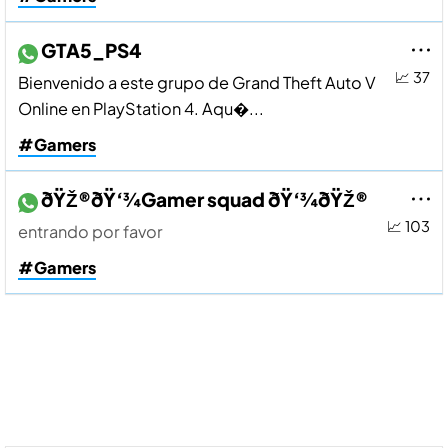
GTA5_PS4
📈 37
Bienvenido a este grupo de Grand Theft Auto V
Online en PlayStation 4. Aqu�...
#Gamers
ðŸŽ®ðŸ‘¾Gamer squad ðŸ‘¾ðŸŽ®
📈 103
entrando por favor
#Gamers