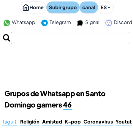
Home
Subir grupo
canal
ES
Whatsapp
Telegram
Signal
Discord
Grupos de Whatsapp en Santo
Domingo gamers
46
Tags ⤹
Religión
Amistad
K-pop
Coronavirus
Youtu