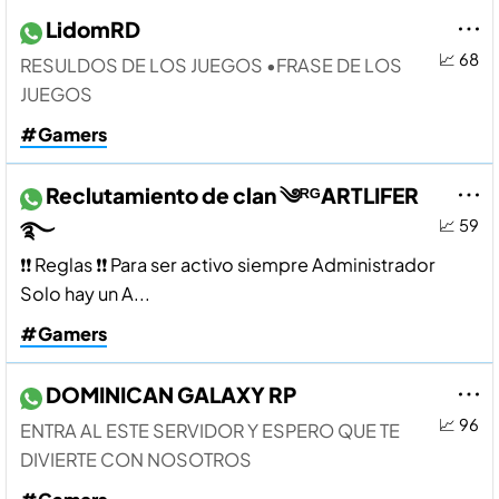
LidomRD
📈 68
RESULDOS DE LOS JUEGOS •FRASE DE LOS
JUEGOS
#Gamers
Reclutamiento de clan ༄ᴿᴳARTLIFER
࿐
📈 59
❗❗ Reglas ❗❗ Para ser activo siempre Administrador
Solo hay un A...
#Gamers
DOMINICAN GALAXY RP
📈 96
ENTRA AL ESTE SERVIDOR Y ESPERO QUE TE
DIVIERTE CON NOSOTROS