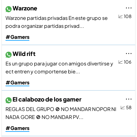
Warzone
📈 108
Warzone partidas privadas En este grupo se
podra organizar partidas privad...
#Gamers
Wild rift
📈 106
Es un grupo para jugar con amigos divertirse y
ect entren y comportense bie...
#Gamers
El calabozo de los gamer
📈 58
REGLAS DEL GRUPO 🚫 NO MANDAR NOPOR NI
NADA GORE 🚫 NO MANDAR PV...
#Gamers