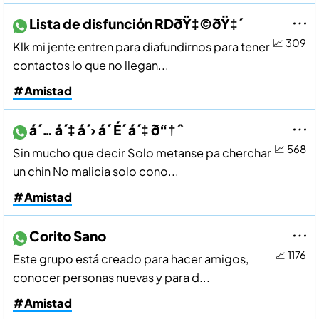
Lista de disfunción RDðŸ‡©ðŸ‡´
📈 309
Klk mi jente entren para diafundirnos para tener
contactos lo que no llegan...
#Amistad
á´… á´‡ á´› á´ É´ á´‡ ð“†ˆ
📈 568
Sin mucho que decir Solo metanse pa cherchar
un chin No malicia solo cono...
#Amistad
Corito Sano
📈 1176
Este grupo está creado para hacer amigos,
conocer personas nuevas y para d...
#Amistad