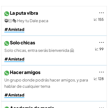
La puta vibra
📈 155
🥷🏻🎭 Hey tu Dale paca
#Amistad
Solo chicas
📈 99
Solo chicas, entra serás bienvenida 🤗
#Amistad
Hacer amigos
📈 128
Un grupo donde podrás hacer amigos, y para
hablar de cualquier tema
#Amistad