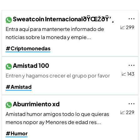
Sweatcoin InternacionalðŸŒŽðŸ’¸
📈 299
Entra aquí­ para mantenerte informado de
noticias sobre la moneda y empie...
#Criptomonedas
Amistad 100
📈 143
Entren y hagamos crecer el grupo por favor
#Amistad
Aburrimiento xd
📈 229
Amistad humor amigos todo lo que quieras
menos nopor ay Menores de edad res...
#Humor