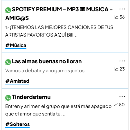
SPOTIFY PREMIUM - MP3 🎹​ MUSICA -
AMIG@S
📈 56
✨​ ¡TENEMOS LAS MEJORES CANCIONES DE TUS
ARTISTAS FAVORITOS AQUÍ Bill...
#Música
Las almas buenas no lloran
📈 23
Vamos a debatir y ahogarnos juntos
#Amistad
Tinderdetemu
📈 80
Entren y animen el grupo que está más apagado
que el amor que sentía tu ...
#Solteros