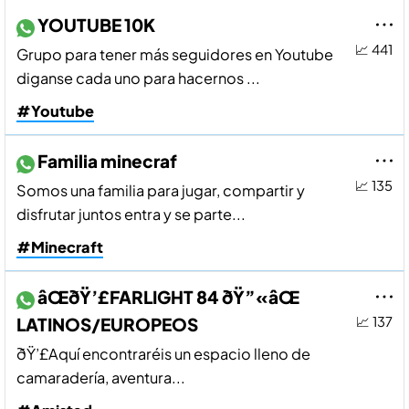
YOUTUBE 10K
📈 441
Grupo para tener más seguidores en Youtube
diganse cada uno para hacernos ...
#Youtube
Familia minecraf
📈 135
Somos una familia para jugar, compartir y
disfrutar juntos entra y se parte...
#Minecraft
âŒðŸ’£FARLIGHT 84 ðŸ”«âŒ
LATINOS/EUROPEOS
📈 137
ðŸ’£Aquí­ encontraréis un espacio lleno de
camaraderí­a, aventura...