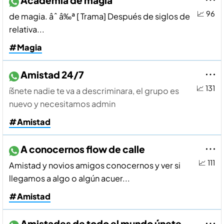
Academia de magia
📈 96
de magia. âˆ â‰ª [ Trama] Después de siglos de
relativa...
#Magia
Amistad 24/7
📈 131
íšnete nadie te va a descriminara, el grupo es
nuevo y necesitamos admin
#Amistad
A conocernos flow de calle
📈 111
Amistad y novios amigos conocernos y ver si
llegamos a algo o algún acuer...
#Amistad
Amistades de todo el mundo únete