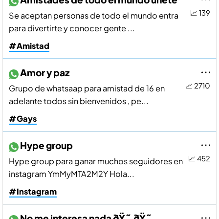
📈 139
Se aceptan personas de todo el mundo entra
para divertirte y conocer gente ...
#Amistad
Amor y paz
📈 2710
Grupo de whatsaap para amistad de 16 en
adelante todos sin bienvenidos , pe...
#Gays
Hype group
📈 452
Hype group para ganar muchos seguidores en
instagram YmMyMTA2M2Y Hola...
#Instagram
No me interesa nada ðŸ˜‚ðŸ˜‚