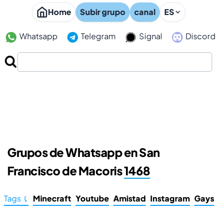
Home
Subir grupo
canal
ES
Whatsapp
Telegram
Signal
Discord
Grupos de Whatsapp en San
Francisco de Macoris
1468
Tags ⤹
Minecraft
Youtube
Amistad
Instagram
Gays