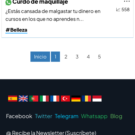
Curdo de maquillaje
📈 558
¿Estás cansada de malgastar tu dinero en
cursos en los que no aprendes n...
#Belleza
Inicio
1
2
3
4
5
Facebook
Twitter
Telegram
Whatsapp
Blog
@ Recibe la Newsletter (
Suscríbete
)