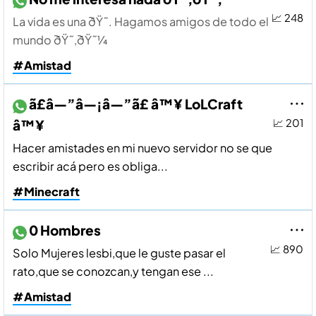
📈 248
La vida es una ðŸ˜­. Hagamos amigos de todo el
mundo ðŸ˜‚ðŸ˜¼
#Amistad
ã£â—”â—¡â—”ã£ â™¥ LoLCraft
â™¥
📈 201
Hacer amistades en mi nuevo servidor no se que
escribir acá pero es obliga...
#Minecraft
0 Hombres
📈 890
Solo Mujeres lesbi,que le guste pasar el
rato,que se conozcan,y tengan ese ...
#Amistad