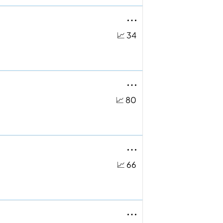
📈 34
📈 80
📈 66