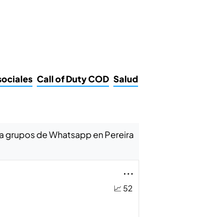
sociales
Call of Duty COD
Salud
Gays
Crecimient
ara grupos de Whatsapp en Pereira
📈 52