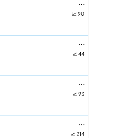
📈 90
📈 44
📈 93
📈 214