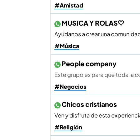
#Amistad
MUSICA Y ROLAS🤍
Ayúdanos a crear una comunidad🤗
#Música
People company
Este grupo es para que toda la 
#Negocios
Chicos cristianos
Ven y disfruta de esta experiencia
#Religión