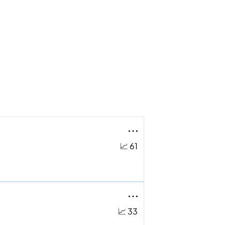
📈 61
📈 33