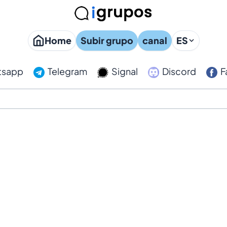
Home
Subir grupo
canal
ES
tsapp
Telegram
Signal
Discord
F