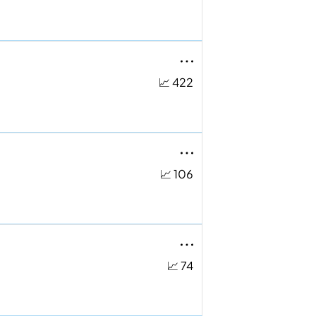
📈 422
📈 106
📈 74