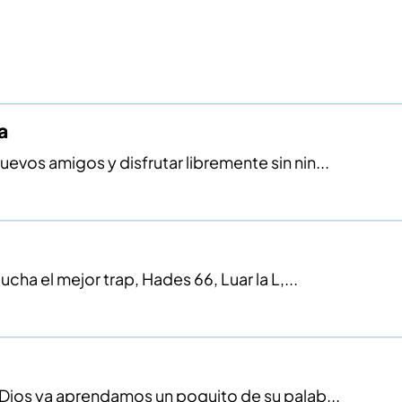
a
evos amigos y disfrutar libremente sin nin...
cha el mejor trap, Hades 66, Luar la L,...
e Dios ya aprendamos un poquito de su palab...