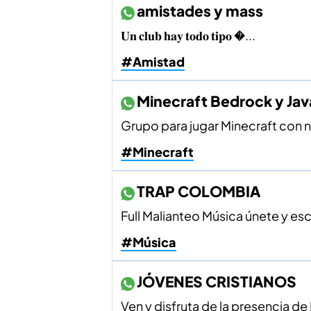
amistades y mass
𝐔𝐧 𝐜𝐥𝐮𝐛 𝐡𝐚𝐲 𝐭𝐨𝐝𝐨 𝐭𝐢𝐩𝐨 �...
#Amistad
Minecraft Bedrock y Jav
Grupo para jugar Minecraft con nu
#Minecraft
TRAP COLOMBIA
Full Malianteo Música únete y escu
#Música
JÓVENES CRISTIANOS
Ven y disfruta de la presencia d