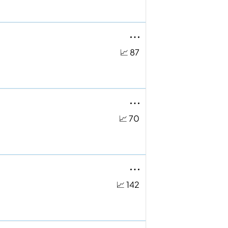
📈 87
📈 70
📈 142