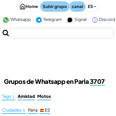
Home
Subir grupo
canal
ES
Whatsapp
Telegram
Signal
Discord
Grupos de Whatsapp en Parla
3707
Tags ⤹
Amistad
Motos
Ciudades ⤹
Parla
ES