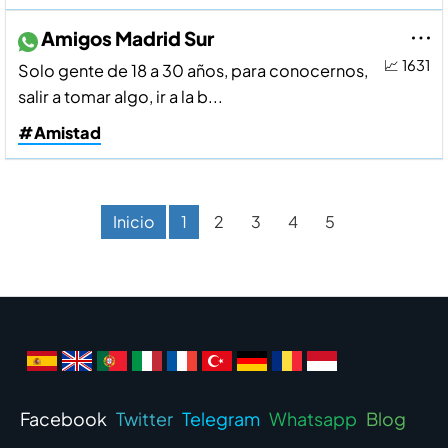
Amigos Madrid Sur
📈 1631
Solo gente de 18 a 30 años, para conocernos,
salir a tomar algo, ir a la b...
#Amistad
Inicio
1
2
3
4
5
Facebook
Twitter
Telegram
Whatsapp
Blog