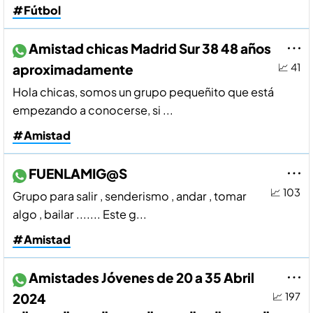
#Fútbol
Amistad chicas Madrid Sur 38 48 años
aproximadamente
📈 41
Hola chicas, somos un grupo pequeñito que está
empezando a conocerse, si ...
#Amistad
FUENLAMIG@S
📈 103
Grupo para salir , senderismo , andar , tomar
algo , bailar ....... Este g...
#Amistad
Amistades Jóvenes de 20 a 35 Abril
2024
📈 197