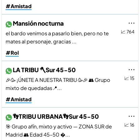
#Amistad
Mansión nocturna
📈 764
el bardo venimos a pasarlo bien, pero no te
mates al personaje, gracias ...
#Rol
LA TRIBU 🪓Sur 45-50
📈 15
🎉🥳 ¡ÚNETE A NUESTRA TRIBU 🥳🎉 👥 Grupo
mixto de quedadas📍...
#Amistad
👣TRIBU URBANA👣Sur 45-50
📈 16
🎯 Grupo afín, mixto y activo — ZONA SUR de
Madrid 👥 Edad 45–50 �...