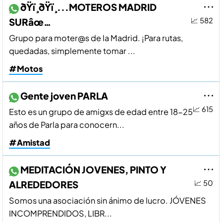
ðŸï¸ðŸï¸...MOTEROS MADRID
SURâœ…
📈 582
Grupo para moter@s de la Madrid. ¡Para rutas,
quedadas, simplemente tomar ...
#Motos
Gente joven PARLA
📈 615
Esto es un grupo de amigxs de edad entre 18-25
años de Parla para conocern...
#Amistad
MEDITACIÓN JOVENES, PINTO Y
ALREDEDORES
📈 50
Somos una asociación sin ánimo de lucro. JÓVENES
INCOMPRENDIDOS, LIBR...