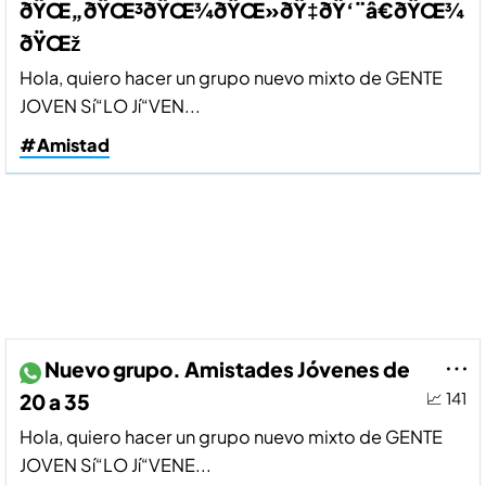
ðŸŒ„ðŸŒ³ðŸŒ¾ðŸŒ»ðŸ‡ðŸ‘¨â€ðŸŒ¾
ðŸŒž
Hola, quiero hacer un grupo nuevo mixto de GENTE
JOVEN Sí“LO Jí“VEN...
#Amistad
Nuevo grupo. Amistades Jóvenes de
20 a 35
📈 141
Hola, quiero hacer un grupo nuevo mixto de GENTE
JOVEN Sí“LO Jí“VENE...