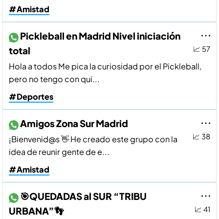
#Amistad
Pickleball en Madrid Nivel iniciación
total
📈 57
Hola a todos Me pica la curiosidad por el Pickleball,
pero no tengo con qui...
#Deportes
Amigos Zona Sur Madrid
📈 38
¡Bienvenid@s 👋 He creado este grupo con la
idea de reunir gente de e...
#Amistad
🎯QUEDADAS al SUR “TRIBU
URBANA”👣
📈 41