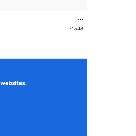
📈 348
s websites.