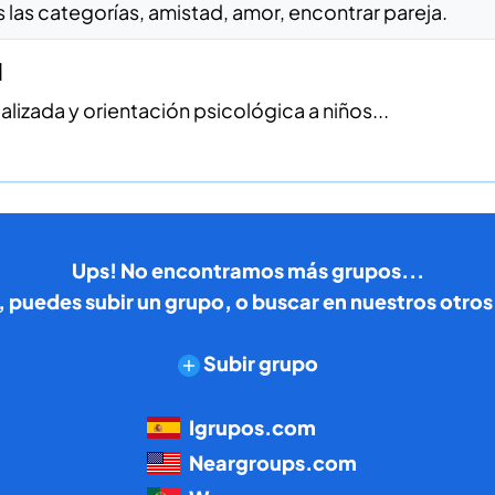
as categorías, amistad, amor, encontrar pareja.
l
lizada y orientación psicológica a niños...
Ups! No encontramos más grupos...
, puedes subir un grupo, o buscar en nuestros otro
Subir grupo
Igrupos.com
Neargroups.com