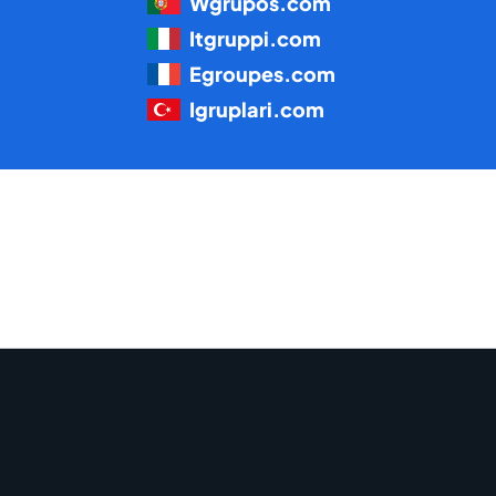
Wgrupos.com
Itgruppi.com
Egroupes.com
Igruplari.com