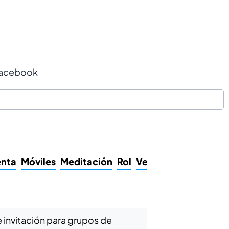
acebook
enta
Móviles
Meditación
Rol
Vender algo
Cripto
 invitación para grupos de