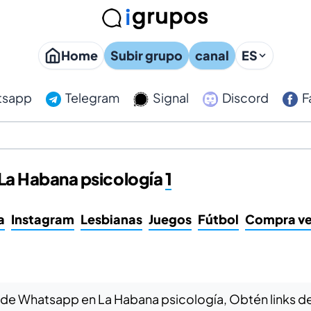
Home
Subir grupo
canal
ES
tsapp
Telegram
Signal
Discord
F
La Habana psicología
1
a
Instagram
Lesbianas
Juegos
Fútbol
Compra v
 de Whatsapp en La Habana psicología, Obtén links de