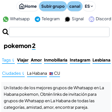
Home
Subir grupo
canal
ES
Whatsapp
Telegram
Signal
Discord
Grupos de Whatsapp en La Habana
pokemon
2
Tags ⤹
Viajar
Amor
Inmobiliaria
Instagram
Lesbiana
Ciudades ⤹
La Habana
CU
Un listado de los mejores grupos de Whatsapp en La
Habana pokemon, Obtén links de invitación para
grupos de Whatsapp en La Habana de todas las
categorías, amistad, amor, encontrar pareja.