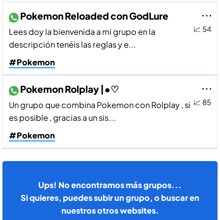
Pokemon Reloaded con GodLure
📈 54
Lees doy la bienvenida a mi grupo en la
descripción tenéis las reglas y e...
#Pokemon
Pokemon Rolplay |•♡
📈 85
Un grupo que combina Pokemon con Rolplay , si
es posible , gracias a un sis...
#Pokemon
Ups! No encontramos más grupos...
Si quieres, puedes subir un grupo, o buscar en
nuestros otros websites.