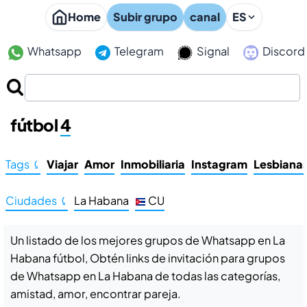
Home
Subir grupo
canal
ES
Whatsapp
Telegram
Signal
Discord
Grupos de Whatsapp en La Habana
fútbol
4
Tags ⤹
Viajar
Amor
Inmobiliaria
Instagram
Lesbiana
Ciudades ⤹
La Habana
CU
Un listado de los mejores grupos de Whatsapp en La
Habana fútbol, Obtén links de invitación para grupos
de Whatsapp en La Habana de todas las categorías,
amistad, amor, encontrar pareja.