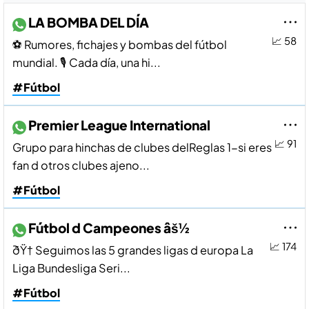
LA BOMBA DEL DÍA
📈 58
⚽ Rumores, fichajes y bombas del fútbol
mundial. 🎙 Cada día, una hi...
#Fútbol
Premier League International
📈 91
Grupo para hinchas de clubes delReglas 1-si eres
fan d otros clubes ajeno...
#Fútbol
Fútbol d Campeones âš½
📈 174
ðŸ† Seguimos las 5 grandes ligas d europa La
Liga Bundesliga Seri...
#Fútbol