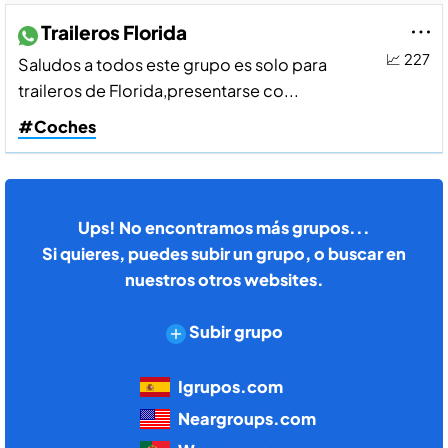
Traileros Florida
📈 227
Saludos a todos este grupo es solo para
traileros de Florida,presentarse co...
#Coches
Ups! No encontramos más grupos...
Si quieres, puedes subir un grupo, o buscar en
nuestros otros websites.
Subir grupo
Igrupos.com
Neargroups.com