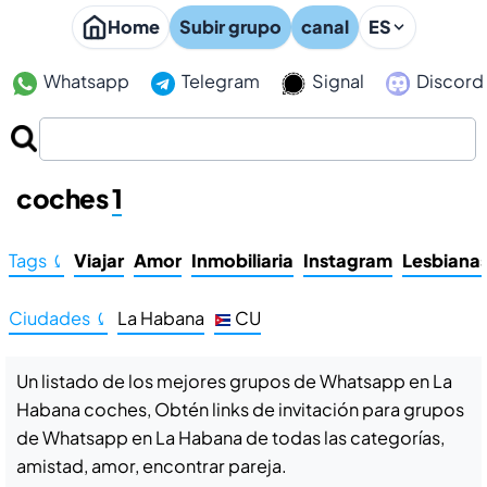
Home
Subir grupo
canal
ES
Whatsapp
Telegram
Signal
Discord
Grupos de Whatsapp en La Habana
coches
1
Tags ⤹
Viajar
Amor
Inmobiliaria
Instagram
Lesbiana
Ciudades ⤹
La Habana
CU
Un listado de los mejores grupos de Whatsapp en La
Habana coches, Obtén links de invitación para grupos
de Whatsapp en La Habana de todas las categorías,
amistad, amor, encontrar pareja.