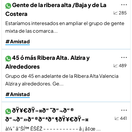
Gente de la ribera alta /Baja y de La
Costera
📈 285
Estarí­amos interesados en ampliar el grupo de gente
mixta de las comarca...
#Amistad
45 ó más Ribera Alta. Alzira y
Alrededores
📈 489
Grupo de 45 en adelante de la Ribera Alta Valencia
Alzira y alrededores. Ge...
#Amistad
ðŸ¥€ðŸ–¤ð“˜ð“¬ð“®
ð“¬ð“»ð“®ð“ªð“¶ðŸ¥€ðŸ–¤
📈 441
à¼˜ â”ŠÍ™ ËŠËŽ - - - - - - - - - - - â ¡ â‡œ ...