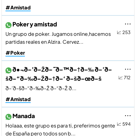
#Amistad
Poker y amistad
📈 253
Un grupo de poker. Jugamos online,hacemos
partidas reales en Alzira. Cervez...
#Poker
ð•¬ð–’ð–Žð–˜ð–™ð–†ð–‰ ð–’ð–
šð–“ð–‰ð–Žð–†ð–‘ ð–šð–œð–š
📈 712
ð–’ð–šð–“ð–‰ð–Ž ð–“ð–Ž ð...
#Amistad
Manada
📈 594
Holaaa, este grupo es para ti, preferimos gente
de España pero todos son b...