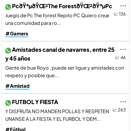
PcðŸªµðŸŒ²The ForestðŸŒ²ðŸªµPc
📈 136
Juegis de Pc The forest Repito PC Quiero crear
una comunidad para ro...
#Gamers
Amistades canal de navarres, entre 25
y 45 años
📈 46
Gente de bue Royo , puede ser ligue y amistades con
respeto y posible que...
#Amistad
FUTBOL Y FIESTA
📈 263
Y DISFRUTA NO MANDEN POLLAS Y RESPETEN
UNANSE A LA FIESTA Y EL FURBOL Y DEM...
#Fútbol