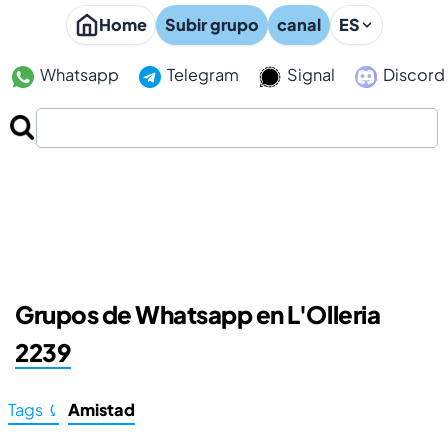
Home
Subir grupo
canal
ES
Whatsapp
Telegram
Signal
Discord
Grupos de Whatsapp en L'Olleria
2239
Tags ⤹
Amistad