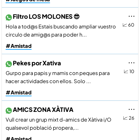
Filtro LOS MOLONES 😎
📈 60
Hola a tod@s Estais buscando ampliar vuestro
circulo de amig@s para poder h...
#Amistad
Pekes por Xativa
📈 10
Gurpo para papis y mamis con peques para
hacer actividades con ellos. Solo ...
#Amistad
AMICS ZONA XÀTIVA
📈 26
Vull crear un grup mixt d-amics de Xàtiva i/O
qualsevol població propera,...
#Amistad