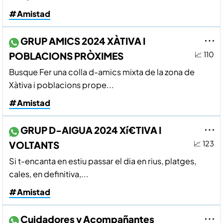
#Amistad
GRUP AMICS 2024 XÀTIVA I
POBLACIONS PRÒXIMES
📈 110
Busque Fer una colla d-amics mixta de la zona de
Xàtiva i poblacions prope...
#Amistad
GRUP D-AIGUA 2024 Xí€TIVA I
VOLTANTS
📈 123
Si t-encanta en estiu passar el dia en rius, platges,
cales, en definitiva,...
#Amistad
Cuidadores y Acompañantes