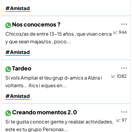
#Amistad
Nos conocemos ?
📈 944
Chicos/as de entre 13-15 años , que vivan cerca
y que sean majas/os , poco...
#Amistad
Tardeo
📈 1082
Si vols Ampliar el teu grup d-amics a Alzira i
voltants... Xics i xiques en...
#Amistad
Creando momentos 2.0
📈 97
Si te gusta conocer gente y realizar actividades,
este es tu grupo Personas...