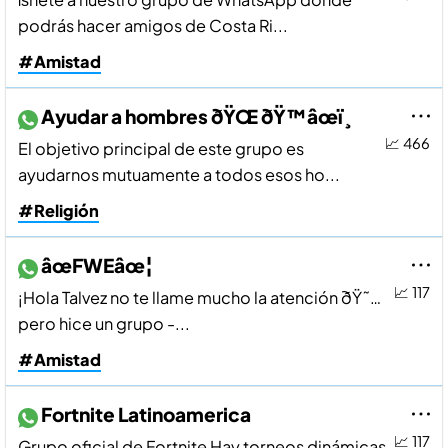
podrás hacer amigos de Costa Ri...
#Amistad
Ayudar a hombres ðŸŒ ðŸ™âœï¸
📈 466
El objetivo principal de este grupo es
ayudarnos mutuamente a todos esos ho...
#Religión
âœ­FWEâœ¦
📈 117
¡Hola Talvez no te llame mucho la atención ðŸ˜…
pero hice un grupo -...
#Amistad
Fortnite Latinoamerica
📈 117
Grupo oficial de Fortnite Hay torneos dinámicas