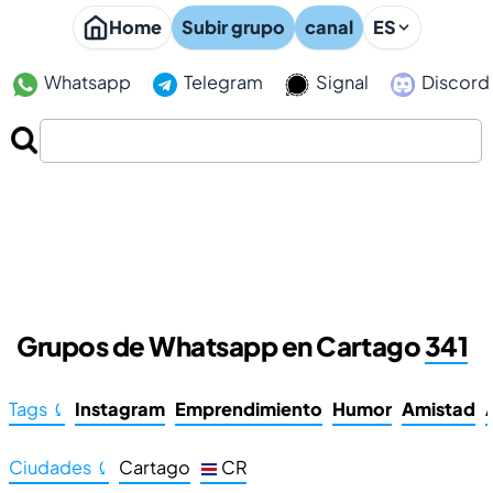
Home
Subir grupo
canal
ES
Whatsapp
Telegram
Signal
Discord
Grupos de Whatsapp en Cartago
341
Tags ⤹
Instagram
Emprendimiento
Humor
Amistad
Ciudades ⤹
Cartago
CR