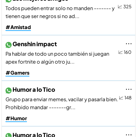
📈 325
Todos pueden entrar solo no manden ------- y
tienen que ser negros si no ad...
#Amistad
Genshin impact
📈 160
Pa hablar de todo un poco también si juegan
apex fortnite o algún otro ju...
#Gamers
Humor a lo Tico
📈 148
Grupo para enviar memes, vacilar y pasarla bien.
Prohibido mandar -------gr...
#Humor
Humor a lo Tico