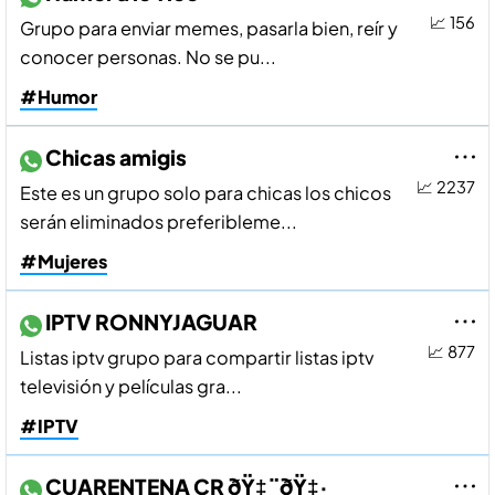
📈 156
Grupo para enviar memes, pasarla bien, reí­r y
conocer personas. No se pu...
#Humor
Chicas amigis
📈 2237
Este es un grupo solo para chicas los chicos
serán eliminados preferibleme...
#Mujeres
IPTV RONNYJAGUAR
📈 877
Listas iptv grupo para compartir listas iptv
televisión y pelí­culas gra...
#IPTV
CUARENTENA CR ðŸ‡¨ðŸ‡·