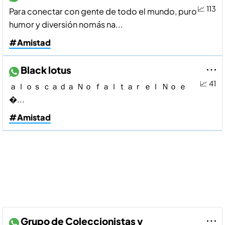
📈 113
Para conectar con gente de todo el mundo, puro
humor y diversión nomás na...
#Amistad
Black lotus
📈 41
ａｌｏｓ ｃａｄａ Ｎｏ ｆａｌｔａｒ ｅｌ Ｎｏ ｅ
�...
#Amistad
Grupo de Coleccionistas y