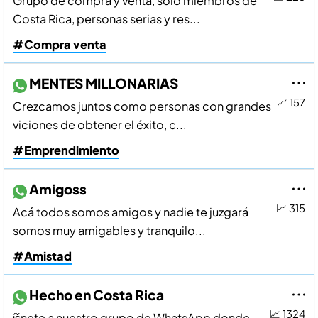
Grupo de compra y venta, solo miembros de
Costa Rica, personas serias y res...
#Compra venta
MENTES MILLONARIAS
📈 157
Crezcamos juntos como personas con grandes
viciones de obtener el éxito, c...
#Emprendimiento
Amigoss
📈 315
Acá todos somos amigos y nadie te juzgará
somos muy amigables y tranquilo...
#Amistad
Hecho en Costa Rica
📈 1324
íšnete a nuestro grupo de WhatsApp donde