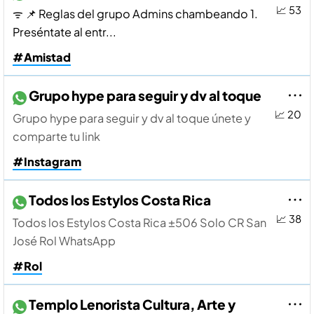
📈 53
ᯤ 📌 Reglas del grupo Admins chambeando 1.
Preséntate al entr...
#Amistad
Grupo hype para seguir y dv al toque
📈 20
Grupo hype para seguir y dv al toque únete y
comparte tu link
#Instagram
Todos los Estylos Costa Rica
📈 38
Todos los Estylos Costa Rica ±506 Solo CR San
José Rol WhatsApp
#Rol
Templo Lenorista Cultura, Arte y