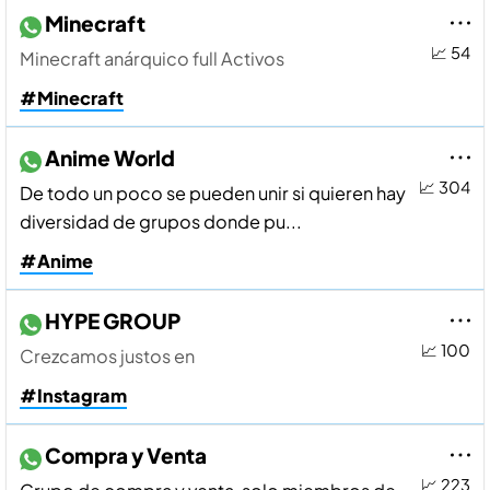
Minecraft
📈 54
Minecraft anárquico full Activos
#Minecraft
Anime World
📈 304
De todo un poco se pueden unir si quieren hay
diversidad de grupos donde pu...
#Anime
HYPE GROUP
📈 100
Crezcamos justos en
#Instagram
Compra y Venta
📈 223