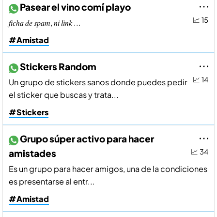
Pasear el vino comí playo
📈 15
𝑓𝑖𝑐ℎ𝑎 𝑑𝑒 𝑠𝑝𝑎𝑚, 𝑛𝑖 𝑙𝑖𝑛𝑘 ...
#Amistad
Stickers Random
📈 14
Un grupo de stickers sanos donde puedes pedir
el sticker que buscas y trata...
#Stickers
Grupo súper activo para hacer
amistades
📈 34
Es un grupo para hacer amigos, una de la condiciones
es presentarse al entr...
#Amistad