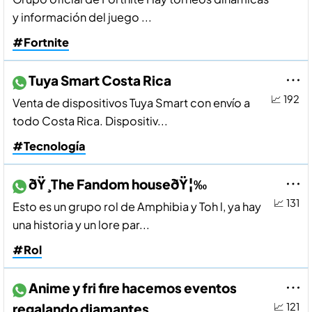
y información del juego ...
#Fortnite
Tuya Smart Costa Rica
📈 192
Venta de dispositivos Tuya Smart con enví­o a
todo Costa Rica. Dispositiv...
#Tecnología
ðŸ¸The Fandom houseðŸ¦‰
📈 131
Esto es un grupo rol de Amphibia y Toh l, ya hay
una historia y un lore par...
#Rol
Anime y fri fire hacemos eventos
regalando diamantes
📈 121