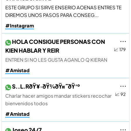
ESTE GRUPO SI SIRVE ENSERIO AOENAS ENTRES TE
DIREMOS UNOS PASOS PARA CONSEG...
#Instagram
HOLA CONSIGUE PERSONAS CON
KIEN HABLAR Y REIR
📈 179
ENTREN SI NO LES GUSTA AGANLO Q KIERAN
#Amistad
S..L.RðŸ¥·ðŸ¾ðŸ¤˜ðŸ‘º
📈 92
Charlar hacer amigos mandar stickers recochar
bienvenidos todos
#Amistad
Joseo 24/7