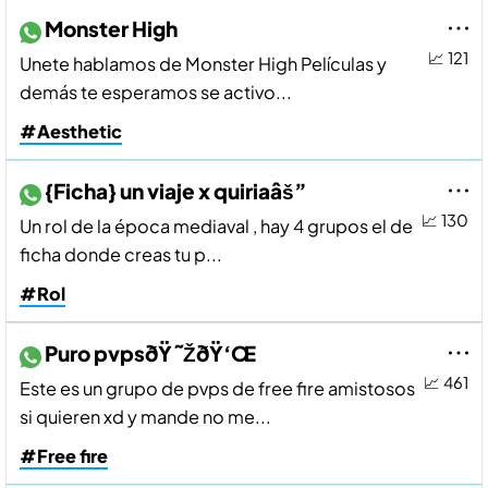
Monster High
📈 121
Unete hablamos de Monster High Pelí­culas y
demás te esperamos se activo...
#Aesthetic
{Ficha} un viaje x quiriaâš”
📈 130
Un rol de la época mediaval , hay 4 grupos el de
ficha donde creas tu p...
#Rol
Puro pvpsðŸ˜ŽðŸ‘Œ
📈 461
Este es un grupo de pvps de free fire amistosos
si quieren xd y mande no me...
#Free fire