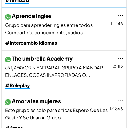
#Amistad
Aprende ingles
📈 146
Grupo para aprender ingles entre todos,
Comparte tu conocimiento, audios,...
#Intercambio idiomas
The umbrella Academy
📈 116
âš ï¸XFAVOR N ENTRAR AL GRUPO A MANDAR
ENLACES, COSAS INAPROPIADAS O...
#Roleplay
Amor a las mujeres
📈 866
Este grupo es solo para chicas Espero Que Les
Guste Y Se Unan Al Grupo ...
#Amor