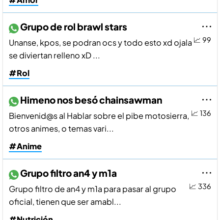
Grupo de rol brawl stars
📈 99
Unanse, kpos, se podran ocs y todo esto xd ojala
se diviertan relleno xD ...
#Rol
Himeno nos besó chainsawman
📈 136
Bienvenid@s al Hablar sobre el pibe motosierra,
otros animes, o temas vari...
#Anime
Grupo filtro an4 y m1a
📈 336
Grupo filtro de an4 y m1a para pasar al grupo
oficial, tienen que ser amabl...
#Nutrición