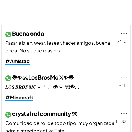
Buena onda
📈 10
Pasarla bien, wear, lesear, hacer amigos, buena
onda. No sé que más po...
#Amistad
🌟✨⚔️LosBrosMc⚔️✨🌟
📈 11
𝑳𝑶𝑺 𝑩𝑹𝑶𝑺 𝑴𝑪 ⤷ 『 』 🌍 ⤷ ¡𝕍𝕚�...
#Minecraft
crystal rol community ୨୧
📈 33
Comunidad de rol de todo tipo, muy organizada,
administración activa Está...