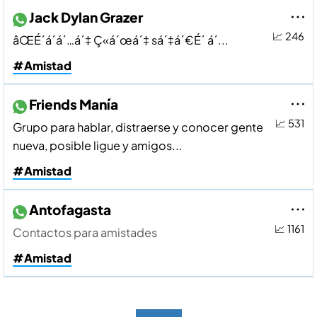
Jack Dylan Grazer
📈 246
âŒÉ´á´á´…á´‡ Ç«á´œá´‡ sá´‡á´€É´ á´...
#Amistad
Friends Maní­a
📈 531
Grupo para hablar, distraerse y conocer gente
nueva, posible ligue y amigos...
#Amistad
Antofagasta
📈 1161
Contactos para amistades
#Amistad