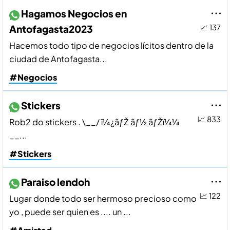
Hagamos Negocios en
Antofagasta2023
📈 137
Hacemos todo tipo de negocios lí­citos dentro de la
ciudad de Antofagasta...
#Negocios
Stickers
📈 833
Rob2 do stickers . \__/ ï¼¿ãƒŽ ãƒ½ ãƒŽï¼¼
__...
#Stickers
Paraiso lendoh
📈 122
Lugar donde todo ser hermoso precioso como
yo , puede ser quien es .... un ...