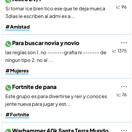
📈 96
Si tomar ice bien tico ese que te deja mueca
3dias le escriben al admi es a...
#Amistad
Para buscar novia y novio
📈 1375
las reglas son 1. no -------grafia ni ------- de
ningun tipo 2. no al ...
#Mujeres
Fortnite de pana
📈 76
Este grupo es para divertirse y reir y conoces
jente nueva para jugar y est...
#Fortnite
Warhammer 40k Santa Terra Mundo