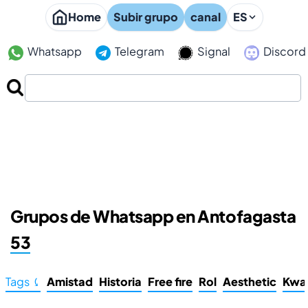
Home
Subir grupo
canal
ES
Whatsapp
Telegram
Signal
Discord
Grupos de Whatsapp en Antofagasta
53
Tags ⤹
Amistad
Historia
Free fire
Rol
Aesthetic
Kwa