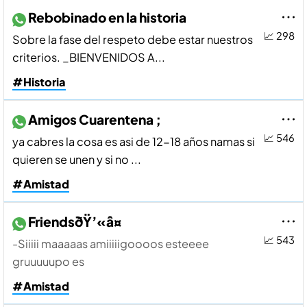
Rebobinado en la historia
📈 298
Sobre la fase del respeto debe estar nuestros
criterios. _BIENVENIDOS A...
#Historia
Amigos Cuarentena ;
📈 546
ya cabres la cosa es asi de 12-18 años namas si
quieren se unen y si no ...
#Amistad
FriendsðŸ’«â¤
📈 543
-Siiiii maaaaas amiiiiigoooos esteeee
gruuuuupo es
#Amistad