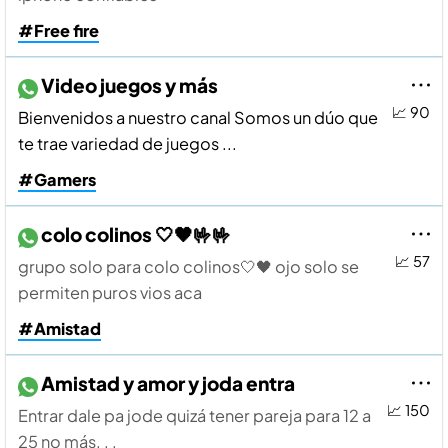
#Free fire
Video juegos y más
📈 90
Bienvenidos a nuestro canal Somos un dúo que
te trae variedad de juegos ...
#Gamers
colo colinos 🤍🖤🤟🤟
📈 57
grupo solo para colo colinos🤍🖤 ojo solo se
permiten puros vios aca
#Amistad
Amistad y amor y joda entra
📈 150
Entrar dale pa jode quizá tener pareja para 12 a
25 no más. . .