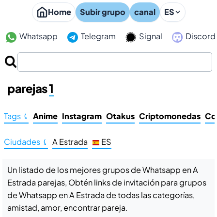
Home
Subir grupo
canal
ES
Whatsapp
Telegram
Signal
Discord
Grupos de Whatsapp en A Estrada
parejas
1
Tags ⤹
Anime
Instagram
Otakus
Criptomonedas
Co
Ciudades ⤹
A Estrada
ES
Un listado de los mejores grupos de Whatsapp en A
Estrada parejas, Obtén links de invitación para grupos
de Whatsapp en A Estrada de todas las categorías,
amistad, amor, encontrar pareja.