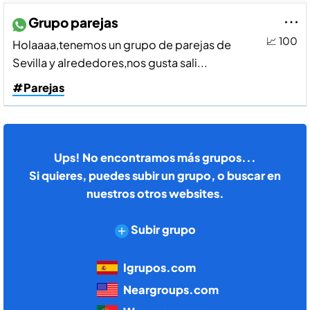
Grupo parejas
📈 100
Holaaaa,tenemos un grupo de parejas de
Sevilla y alrededores,nos gusta sali...
#Parejas
Ups! No encontramos más grupos...
Si quieres, puedes subir un grupo, o buscar en
nuestros otros websites.
Subir grupo
Igrupos.com
Neargroups.com