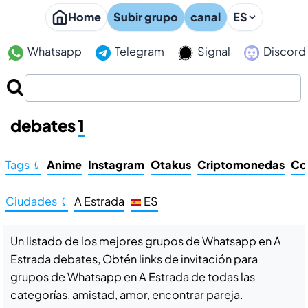
Home
Subir grupo
canal
ES
Whatsapp
Telegram
Signal
Discord
Grupos de Whatsapp en A Estrada
debates
1
Tags ⤹
Anime
Instagram
Otakus
Criptomonedas
Co
Ciudades ⤹
A Estrada
ES
Un listado de los mejores grupos de Whatsapp en A
Estrada debates, Obtén links de invitación para
grupos de Whatsapp en A Estrada de todas las
categorías, amistad, amor, encontrar pareja.