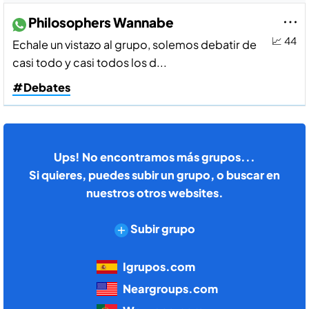
Philosophers Wannabe
📈 44
Echale un vistazo al grupo, solemos debatir de
casi todo y casi todos los d...
#Debates
Ups! No encontramos más grupos...
Si quieres, puedes subir un grupo, o buscar en
nuestros otros websites.
Subir grupo
Igrupos.com
Neargroups.com