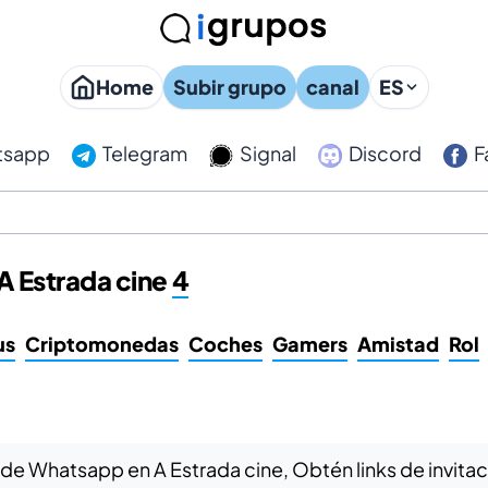
Home
Subir grupo
canal
ES
tsapp
Telegram
Signal
Discord
F
A Estrada cine
4
us
Criptomonedas
Coches
Gamers
Amistad
Rol
 de Whatsapp en A Estrada cine, Obtén links de invit