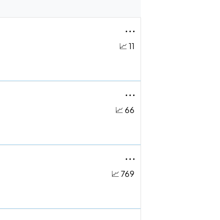
📈 11
📈 66
📈 769