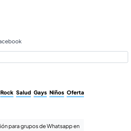
acebook
Rock
Salud
Gays
Niños
Ofertas
Películas
Filoso
ación para grupos de Whatsapp en