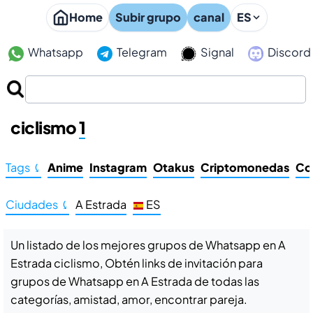
Home
Subir grupo
canal
ES
Whatsapp
Telegram
Signal
Discord
Grupos de Whatsapp en A Estrada
ciclismo
1
Tags ⤹
Anime
Instagram
Otakus
Criptomonedas
Co
Ciudades ⤹
A Estrada
ES
Un listado de los mejores grupos de Whatsapp en A
Estrada ciclismo, Obtén links de invitación para
grupos de Whatsapp en A Estrada de todas las
categorías, amistad, amor, encontrar pareja.