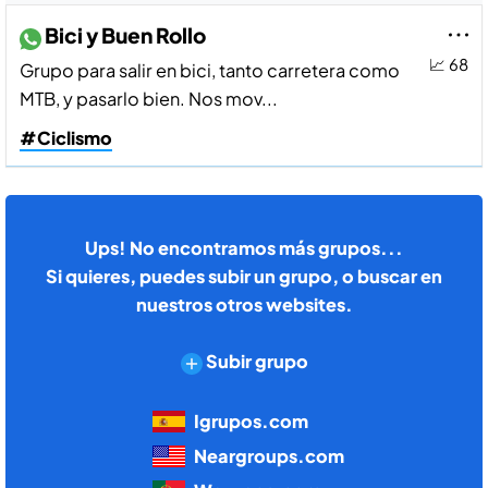
Bici y Buen Rollo
📈 68
Grupo para salir en bici, tanto carretera como
MTB, y pasarlo bien. Nos mov...
#Ciclismo
Ups! No encontramos más grupos...
Si quieres, puedes subir un grupo, o buscar en
nuestros otros websites.
Subir grupo
Igrupos.com
Neargroups.com