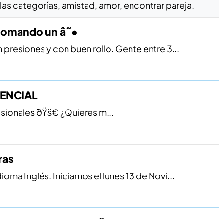
as categorías, amistad, amor, encontrar pareja.
 tomando un â˜•
 presiones y con buen rollo. Gente entre 3...
SENCIAL
esionales ðŸš€ ¿Quieres m...
ras
oma Inglés. Iniciamos el lunes 13 de Novi...