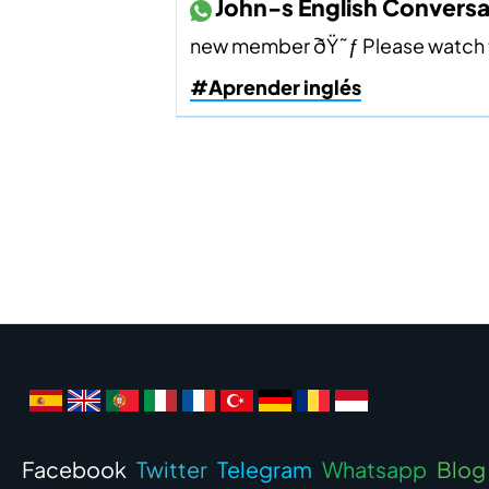
John-s English Convers
new member ðŸ˜ƒ Please watch this
#Aprender inglés
Facebook
Twitter
Telegram
Whatsapp
Blog