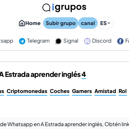
Home
Subir grupo
canal
ES
tsapp
Telegram
Signal
Discord
F
 Estrada aprender inglés
4
us
Criptomonedas
Coches
Gamers
Amistad
Rol
 de Whatsapp en A Estrada aprender inglés, Obtén link