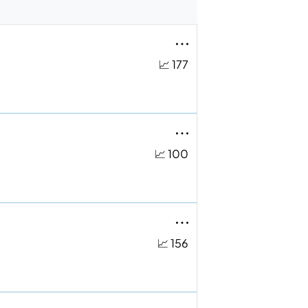
📈 177
📈 100
📈 156