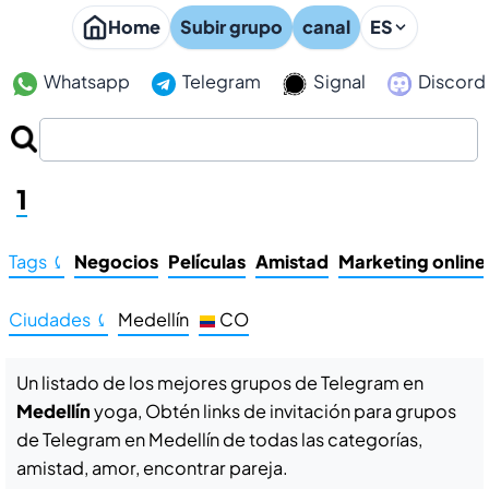
Home
Subir grupo
canal
ES
Whatsapp
Telegram
Signal
Discord
Grupos de Telegram en Medellín yoga
1
Tags ⤹
Negocios
Películas
Amistad
Marketing online
Ciudades ⤹
Medellín
CO
Un listado de los mejores grupos de Telegram en
Medellín
yoga, Obtén links de invitación para grupos
de Telegram en Medellín de todas las categorías,
amistad, amor, encontrar pareja.