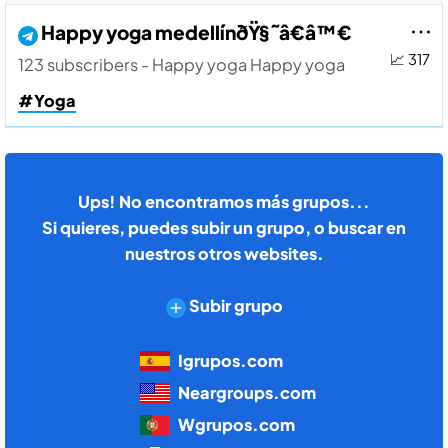
Happy yoga medellí­nðŸ§˜â€â™€
📈 317
123 subscribers - Happy yoga Happy yoga
#Yoga
Ups! No encontramos más grupos...
Si quieres, puedes subir un grupo, o buscar en
nuestros otros websites.
Subir grupo
Igrupos.com
Neargroups.com
Wgrupos.com