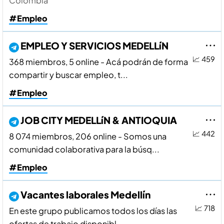
Colombia
#Empleo
EMPLEO Y SERVICIOS MEDELLíN
📈 459
368 miembros, 5 online - Acá podrán de forma
compartir y buscar empleo, t...
#Empleo
JOB CITY MEDELLíN & ANTIOQUIA
📈 442
8 074 miembros, 206 online - Somos una
comunidad colaborativa para la búsq...
#Empleo
Vacantes laborales Medellí­n
📈 718
En este grupo publicamos todos los dí­as las
ofertas de trabajo disponibl...