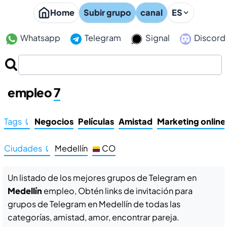
Home
Subir grupo
canal
ES
Whatsapp
Telegram
Signal
Discord
Grupos de Telegram en Medellín
empleo
7
Tags ⤹
Negocios
Películas
Amistad
Marketing online
Ciudades ⤹
Medellín
CO
Un listado de los mejores grupos de Telegram en
Medellín
empleo, Obtén links de invitación para
grupos de Telegram en Medellín de todas las
categorías, amistad, amor, encontrar pareja.