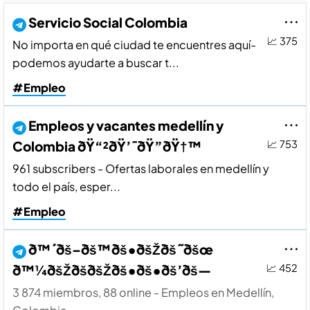
Servicio Social Colombia
📈 375
No importa en qué ciudad te encuentres aquí­
podemos ayudarte a buscar t...
#Empleo
Empleos y vacantes medellí­n y
Colombia ðŸ“²ðŸ’¯ðŸ”ðŸ†™
📈 753
961 subscribers - Ofertas laborales en medellí­n y
todo el paí­s, esper...
#Empleo
ð™´ðš–ðš™ðš•ðšŽðš˜ðšœ
ð™¼ðšŽðšðšŽðš•ðš•ðš’ðš—
📈 452
3 874 miembros, 88 online - Empleos en Medellí­n,