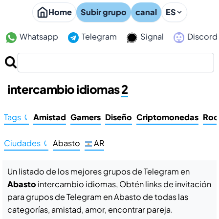
Home
Subir grupo
canal
ES
Whatsapp
Telegram
Signal
Discord
Grupos de Telegram en Abasto
intercambio idiomas
2
Tags ⤹
Amistad
Gamers
Diseño
Criptomonedas
Roc
Ciudades ⤹
Abasto
AR
Un listado de los mejores grupos de Telegram en
Abasto
intercambio idiomas, Obtén links de invitación
para grupos de Telegram en Abasto de todas las
categorías, amistad, amor, encontrar pareja.