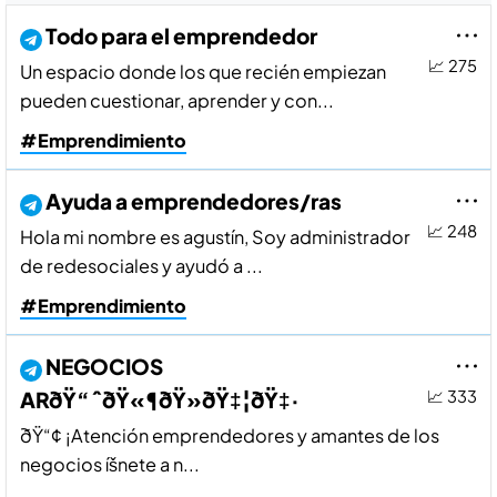
Todo para el emprendedor
📈 275
Un espacio donde los que recién empiezan
pueden cuestionar, aprender y con...
#Emprendimiento
Ayuda a emprendedores/ras
📈 248
Hola mi nombre es agustí­n, Soy administrador
de redesociales y ayudó a ...
#Emprendimiento
NEGOCIOS
ARðŸ“ˆðŸ«¶ðŸ»ðŸ‡¦ðŸ‡·
📈 333
ðŸ“¢ ¡Atención emprendedores y amantes de los
negocios íšnete a n...