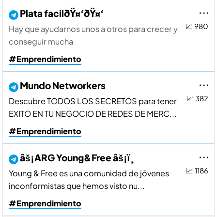
Plata facilðŸ¤‘ðŸ¤‘
📈 980
Hay que ayudarnos unos a otros para crecer y
conseguir mucha
#Emprendimiento
Mundo Networkers
📈 382
Descubre TODOS LOS SECRETOS para tener
EXITO EN TU NEGOCIO DE REDES DE MERC...
#Emprendimiento
âš¡ARG Young&Free âš¡ï¸
📈 1186
Young & Free es una comunidad de jóvenes
inconformistas que hemos visto nu...
#Emprendimiento