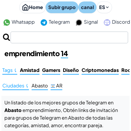
Home
Subir grupo
canal
ES
Whatsapp
Telegram
Signal
Discord
Grupos de Telegram en Abasto
emprendimiento
14
Tags ⤹
Amistad
Gamers
Diseño
Criptomonedas
Roc
Ciudades ⤹
Abasto
AR
Un listado de los mejores grupos de Telegram en
Abasto
emprendimiento, Obtén links de invitación
para grupos de Telegram en Abasto de todas las
categorías, amistad, amor, encontrar pareja.