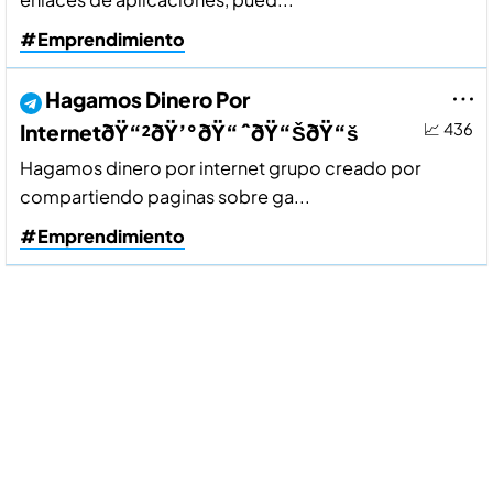
#Emprendimiento
Hagamos Dinero Por
InternetðŸ“²ðŸ’°ðŸ“ˆðŸ“ŠðŸ“š
📈 436
Hagamos dinero por internet grupo creado por
compartiendo paginas sobre ga...
#Emprendimiento