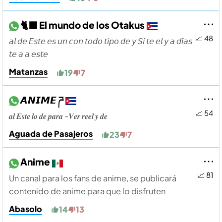
🐈‍⬛ El mundo de los Otakus
📈 48
𝘢𝘭 𝘥𝘦 𝘌𝘴𝘵𝘦 𝘦𝘴 𝘶𝘯 𝘤𝘰𝘯 𝘵𝘰𝘥𝘰 𝘵𝘪𝘱𝘰 𝘥𝘦 𝘺 𝘚𝘪 𝘵𝘦 𝘦𝘭 𝘺 𝘢 𝘥𝘪́𝘢𝘴
𝘵𝘦 𝘢 𝘢 𝘦𝘴𝘵𝘦
Matanzas
19
7
𝘼𝙉𝙄𝙈𝙀 ཌ
📈 54
𝒂𝒍 𝑬𝒔𝒕𝒆 𝒍𝒐 𝒅𝒆 𝒑𝒂𝒓𝒂 -𝑽𝒆𝒓 𝒓𝒆𝒆𝒍 𝒚 𝒅𝒆
Aguada de Pasajeros
23
7
Anime
📈 81
Un canal para los fans de anime, se publicará
contenido de anime para que lo disfruten
Abasolo
14
13