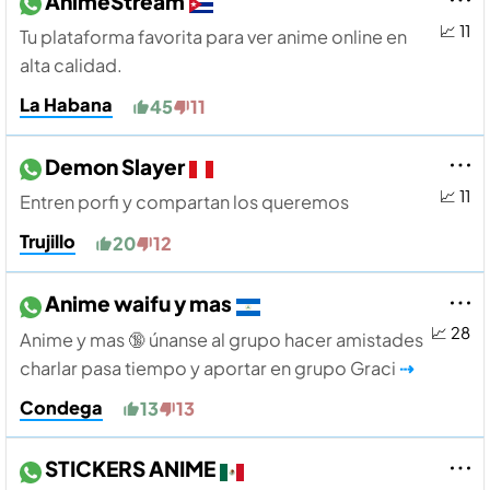
AnimeStream
📈 11
Tu plataforma favorita para ver anime online en
alta calidad.
La Habana
45
11
Demon Slayer
📈 11
Entren porfi y compartan los queremos
Trujillo
20
12
Anime waifu y mas
📈 28
Anime y mas 🔞 únanse al grupo hacer amistades
charlar pasa tiempo y aportar en grupo Graci
⇢
Condega
13
13
STICKERS ANIME