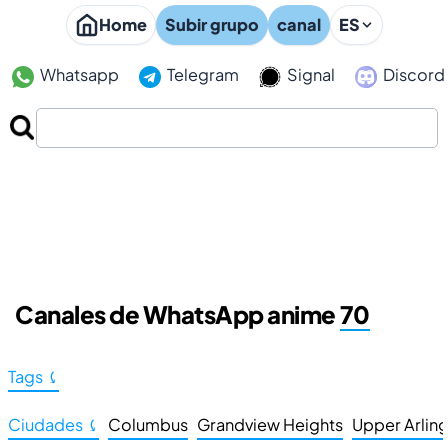
Home
Subir grupo
canal
ES
Whatsapp
Telegram
Signal
Discord
Canales de WhatsApp anime
70
Tags ⤹
Ciudades ⤹
Columbus
Grandview Heights
Upper Arlin