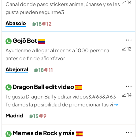
📈 14
Canal donde paso stickers anime, únanse y se les
gusta pueden seguirme3
Abasolo
18
12
Gojō Bot
📈 12
Ayudenme a llegar al menos a 1000 persona
antes de fin de año xfavor
Abejorral
18
11
Dragon Ball edit video
📈 14
Te gusta Dragon Ball y editar videos&#63&#63
Te damos la posibilidad de promocionar tus ví
⇢
Madrid
15
9
Memes de Rock y más