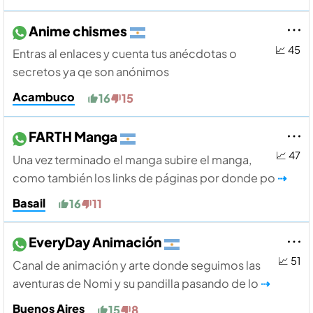
Anime chismes
📈 45
Entras al enlaces y cuenta tus anécdotas o
secretos ya qe son anónimos
Acambuco
16
15
FARTH Manga
📈 47
Una vez terminado el manga subire el manga,
como también los links de páginas por donde po
⇢
Basail
16
11
EveryDay Animación
📈 51
Canal de animación y arte donde seguimos las
aventuras de Nomi y su pandilla pasando de lo
⇢
Buenos Aires
15
8