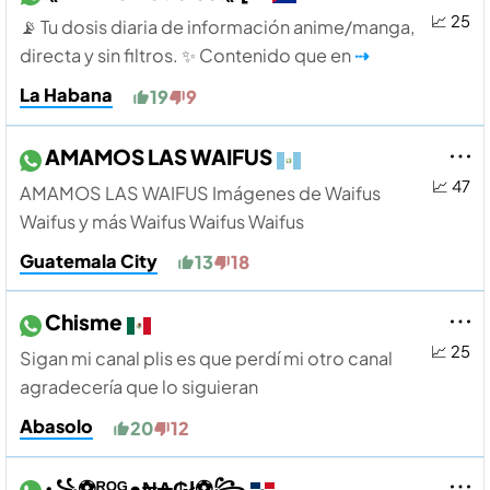
📈 25
📡 Tu dosis diaria de información anime/manga,
directa y sin filtros. ✨ Contenido que en
⇢
La Habana
19
9
AMAMOS LAS WAIFUS
📈 47
AMAMOS LAS WAIFUS Imágenes de Waifus
Waifus y más Waifus Waifus Waifus
Guatemala City
13
18
Chisme
📈 25
Sigan mi canal plis es que perdí mi otro canal
agradecería que lo siguieran
Abasolo
20
12
꧁⚽ᴿᴼᴳ•₦₳₲ł⚽꧂