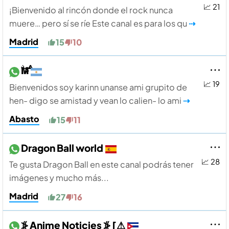
📈 21
¡Bienvenido al rincón donde el rock nunca
muere… pero sí se ríe Este canal es para los qu
⇢
Madrid
15
10
𝗠̷̷̷̷̷̷ܻۨۧۢۨ̅͞͞͞
📈 19
Bienvenidos soy karinn unanse ami grupito de
hen- digo se amistad y vean lo calien- lo ami
⇢
Abasto
15
11
Dragon Ball world
📈 28
Te gusta Dragon Ball en este canal podrás tener
imágenes y mucho más...
Madrid
27
16
⦕ Anime Noticies ⦕ [⚠