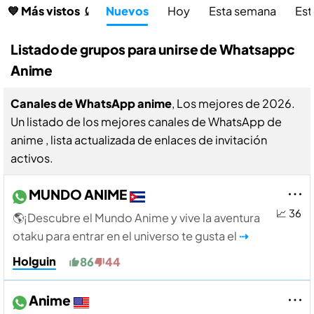
💙 Más vistos ⤹
Nuevos
Hoy
Esta semana
Est
Listado de grupos para unirse de Whatsappc
Anime
Canales de WhatsApp anime
, Los mejores de 2026.
Un listado de los mejores canales de WhatsApp de
anime , lista actualizada de enlaces de invitación
activos.
MUNDO ANIME
📈 36
🌎¡Descubre el Mundo Anime y vive la aventura
otaku para entrar en el universo te gusta el
⇢
Holguin
86
44
Anime