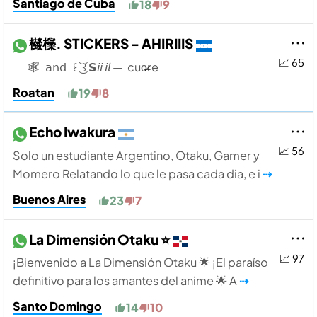
Santiago de Cuba
18
9
㰊㰑. STICKERS - AHIRIIIS
📈 65
‎ ‎ ‎ ‎ ‎ ‎‎‎ ‎ 🕸️֮ ㅤ ㅤ ‎𝖺𝗇𝖽 ‎ ‎ ꒰ ͜͝ ꒱ 𝗦𝘪𝘪 𝘪𝘭 — ‎ cuo̷̶re ‎ ‎
Roatan
19
8
Echo Iwakura
📈 56
Solo un estudiante Argentino, Otaku, Gamer y
Momero Relatando lo que le pasa cada dia, e i
⇢
Buenos Aires
23
7
La Dimensión Otaku ⭐
📈 97
¡Bienvenido a La Dimensión Otaku 🌟 ¡El paraíso
definitivo para los amantes del anime 🌟 A
⇢
Santo Domingo
14
10