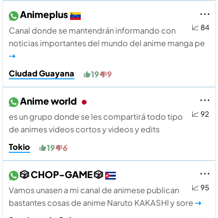
Animeplus
📈 84
Canal donde se mantendrán informando con
noticias importantes del mundo del anime manga pe
⇢
Ciudad Guayana
19
9
Anime world
📈 92
es un grupo donde se les compartirá todo tipo
de animes videos cortos y videos y edits
Tokio
19
6
🎲 CHOP-GAME 🎲
📈 95
Vamos unasen a mi canal de animese publican
bastantes cosas de anime Naruto KAKASHI y sore
⇢