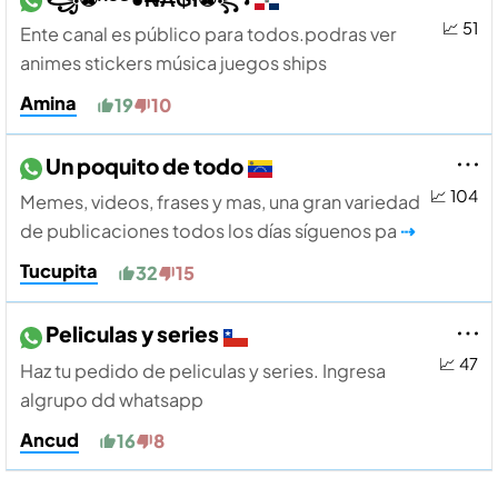
📈 51
Ente canal es público para todos.podras ver
animes stickers música juegos ships
Amina
19
10
Un poquito de todo
📈 104
Memes, videos, frases y mas, una gran variedad
de publicaciones todos los días síguenos pa
⇢
Tucupita
32
15
Peliculas y series
📈 47
Haz tu pedido de peliculas y series. Ingresa
algrupo dd whatsapp
Ancud
16
8