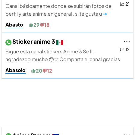
📈 21
Canal básicamente donde se subirán fotos de
perfil y arte anime en general , si te gusta u
⇢
Abasto
29
18
Sticker anime 3
📈 12
Sigue esta canal stickers Anime 3 Se lo
agradezco mucho 🥹🫶 Comparta el canal gracias
Abasolo
20
12