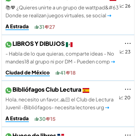
📈 26
📚💖 ¿Quieres unirte a un grupo de wattpad&#63
Donde se realizan juegos virtuales, se social
⇢
A Estrada
31
27
LIBROS Y DIBUJOS
📈 23
- Habla de lo que quieras, comparte ideas - No
mandes18 al grupo ni por DM - Pueden comp
⇢
Ciudad de México
41
18
Bibliófagos Club Lectura
📈 20
Hola, necesito un favor, 🙏🏻 el Club de Lectura
Juvenil -Bibliófagos- necesita lectores urg
⇢
A Estrada
30
15
Hueco de libros