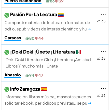
Puerto Maldonado
86
39
Pasión Por La Lectura
📈 35
Compartir material de lectura en formatos de
pdf o, epub,videos de interés científico y hu
⇢
Caracas
80
44
¡Doki Doki ¡Únete ¡Literatura
📈 38
¡Doki Doki Literature Club ¡Literatura ¡Amistad
¡Libros Y mucho más. ¡Únete
Abasolo
94
47
Info Zaragoza
📈 36
Información, libros música,, mascotas puedes
solicitar ebook, periódicos previstas.. se pu
⇢