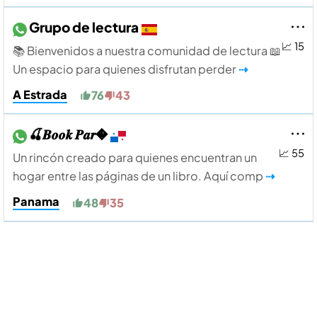
Grupo de lectura
📈 15
📚 Bienvenidos a nuestra comunidad de lectura 📖
Un espacio para quienes disfrutan perder
⇢
A Estrada
76
43
🍒𝑩𝒐𝒐𝒌 𝑷𝒂𝒓�
📈 55
Un rincón creado para quienes encuentran un
hogar entre las páginas de un libro. Aquí comp
⇢
Panama
48
35