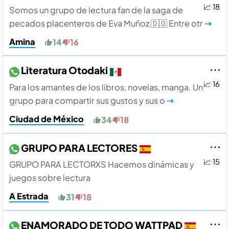
📈 18
Somos un grupo de lectura fan de la saga de
pecados placenteros de Eva Muñoz 🇩🇴 Entre otr
⇢
Amina
14
16
Literatura Otodaki
📈 16
Para los amantes de los libros, novelas, manga. Un
grupo para compartir sus gustos y sus o
⇢
Ciudad de México
34
18
GRUPO PARA LECTORES
📈 15
GRUPO PARA LECTORXS Hacemos dinámicas y
juegos sobre lectura
A Estrada
31
18
ENAMORADO DE TODO WATTPAD