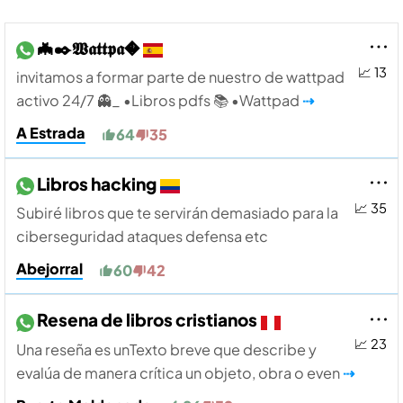
🦇✒️𝖂𝖆𝖙𝖙𝖕𝖆�
📈 13
invitamos a formar parte de nuestro de wattpad
activo 24/7 👻_ •Libros pdfs 📚 •Wattpad
⇢
A Estrada
64
35
Libros hacking
📈 35
Subiré libros que te servirán demasiado para la
ciberseguridad ataques defensa etc
Abejorral
60
42
Resena de libros cristianos
📈 23
Una reseña es unTexto breve que describe y
evalúa de manera crítica un objeto, obra o even
⇢