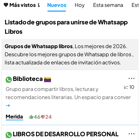
💙 Más vistos ⤹
Nuevos
Hoy
Esta semana
Est
Listado de grupos para unirse de Whatsapp
Libros
Grupos de Whatsapp libros
, Los mejores de 2026.
Descubre los mejores grupos de Whatsapp de libros ,
lista actualizada de enlaces de invitación activos.
Biblioteca
📈 10
Grupo para compartir libros, lecturas y
recomendaciones literarias. Un espacio para conver
⇢
Merida
46
24
LIBROS DE DESARROLLO PERSONAL