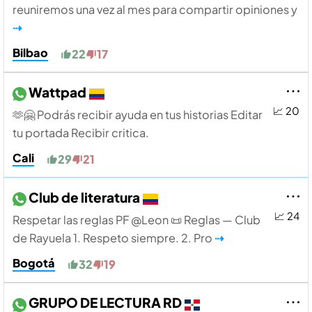
reuniremos una vez al mes para compartir opiniones y
⇢
Bilbao
22
17
Wattpad
📈 20
🫶🤗 Podrás recibir ayuda en tus historias Editar
tu portada Recibir critica.
Cali
29
21
Club de literatura
📈 24
Respetar las reglas PF @Leon 📜 Reglas — Club
de Rayuela 1. Respeto siempre. 2. Pro
⇢
Bogotá
32
19
GRUPO DE LECTURA RD