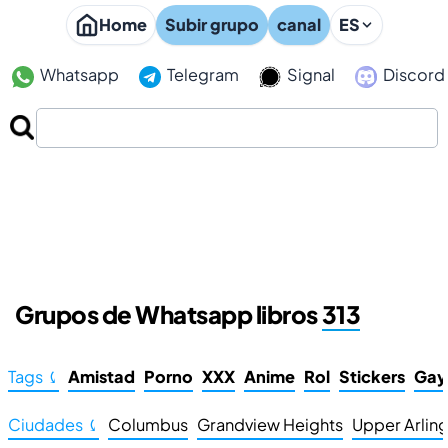
Home
Subir grupo
canal
ES
Whatsapp
Telegram
Signal
Discord
Grupos de Whatsapp libros
313
Tags ⤹
Amistad
Porno
XXX
Anime
Rol
Stickers
Gay
Ciudades ⤹
Columbus
Grandview Heights
Upper Arlin