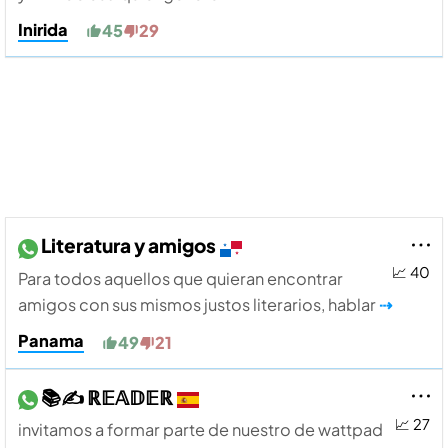
Inirida
45
29
Literatura y amigos
📈 40
Para todos aquellos que quieran encontrar
amigos con sus mismos justos literarios, hablar
⇢
Panama
49
21
📚✍️ ℝ𝔼𝔸𝔻𝔼ℝ
📈 27
invitamos a formar parte de nuestro de wattpad