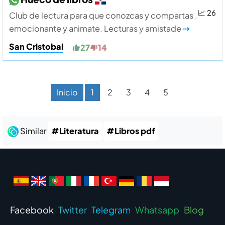
📈 26
Club de lectura para que conozcas y compartas .
emocionante y animate. Lecturas y amistade
⇢
San Cristobal
27
14
Inicio
1
2
3
4
5
Similar
#Literatura
#Libros pdf
Facebook
Twitter
Telegram
Whatsapp
Blog