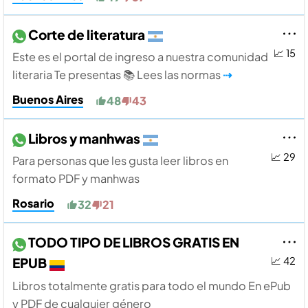
Corte de literatura
📈 15
Este es el portal de ingreso a nuestra comunidad
literaria Te presentas 📚 Lees las normas
⇢
Buenos Aires
48
43
Libros y manhwas
📈 29
Para personas que les gusta leer libros en
formato PDF y manhwas
Rosario
32
21
TODO TIPO DE LIBROS GRATIS EN
EPUB
📈 42
Libros totalmente gratis para todo el mundo En ePub
y PDF de cualquier género