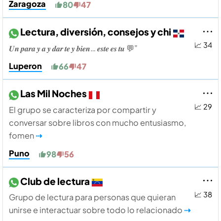
Zaragoza
80
47
Lectura, diversión, consejos y chi
📈 34
𝑼𝒏 𝒑𝒂𝒓𝒂 𝒚 𝒂 𝒚 𝒅𝒂𝒓 𝒕𝒆 𝒚 𝒃𝒊𝒆𝒏… 𝒆𝒔𝒕𝒆 𝒆𝒔 𝒕𝒖 💬”
Luperon
66
47
Las Mil Noches
📈 29
El grupo se caracteriza por compartir y
conversar sobre libros con mucho entusiasmo,
fomen
⇢
Puno
98
56
Club de lectura
📈 38
Grupo de lectura para personas que quieran
unirse e interactuar sobre todo lo relacionado
⇢