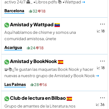
activo 24/7 👻_ •Libros pdfs 📚 •Wattpad
⇢
Barcelona
32
18
Amistad y Wattpad
📈 18
Aquí hablamos de chisme y somos una
comunidad amistosa, únete
Acarigua
24
18
Amistad y BookNook
📈 18
🧩📚¿Te gustan las maquetas Book Nook y hacer
nuevas a nuestro grupo de Amistad y Book Nook
⇢
Las Palmas
28
16
Club de lectura en Bilbao
📈 36
Grupo de amantes de la Literatura,nos