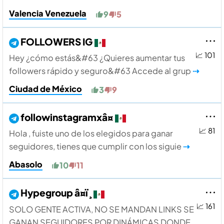
Valencia Venezuela
9
5
FOLLOWERS IG
📈 101
Hey ¿cómo estás&#63 ¿Quieres aumentar tus
followers rápido y seguro&#63 Accede al grup
⇢
Ciudad de México
3
9
followinstagramxâ¤
📈 81
Hola , fuiste uno de los elegidos para ganar
seguidores, tienes que cumplir con los siguie
⇢
Abasolo
10
11
Hypegroup â¤ï¸
📈 161
SOLO GENTE ACTIVA, NO SE MANDAN LINKS SE
GANAN SEGUIDORES POR DINÁMICAS DONDE