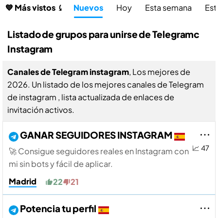
💙 Más vistos ⤹
Nuevos
Hoy
Esta semana
Est
Listado de grupos para unirse de Telegramc
Instagram
Canales de Telegram instagram
, Los mejores de
2026. Un listado de los mejores canales de Telegram
de instagram , lista actualizada de enlaces de
invitación activos.
GANAR SEGUIDORES INSTAGRAM
📈 47
🚀 Consigue seguidores reales en Instagram con
mi sin bots y fácil de aplicar.
Madrid
22
21
Potencia tu perfil