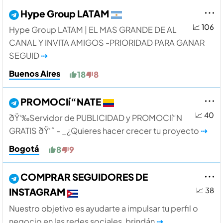
Hype Group LATAM
📈 106
Hype Group LATAM | EL MAS GRANDE DE AL
CANAL Y INVITA AMIGOS -PRIORIDAD PARA GANAR
SEGUID
⇢
Buenos Aires
18
8
PROMOCIí“NATE
📈 40
ðŸ‘‰Servidor de PUBLICIDAD y PROMOCIí“N
GRATIS ðŸ‘ˆ - _¿Quieres hacer crecer tu proyecto
⇢
Bogotá
8
9
COMPRAR SEGUIDORES DE
INSTAGRAM
📈 38
Nuestro objetivo es ayudarte a impulsar tu perfil o
negocio en las redes sociales, brindán
⇢