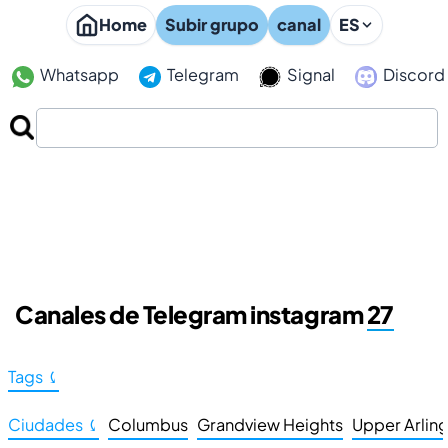
Home
Subir grupo
canal
ES
Whatsapp
Telegram
Signal
Discord
Canales de Telegram instagram
27
Tags ⤹
Ciudades ⤹
Columbus
Grandview Heights
Upper Arlin