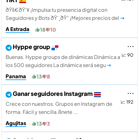
ðŸš€ðŸ’¥ ¡Impulsa tu presencia digital con
Seguidores y Bots ðŸ’¸ðŸ” ¡Mejores precios del
⇢
A Estrada
18
10
Hyppe group
📈 90
Buenas. Hyppe groups de dinámicas Dinámica a
los 500 seguidores La dinámica será segu
⇢
Panama
13
8
Ganar seguidores Instagram
📈 192
Crece con nuestros. Grupos en Instagram de
forma. Fácil y sencilla.íšnete ...
Agujitas
13
3