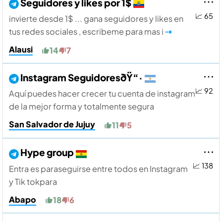
Seguidores y likes por 1$
📈 65
invierte desde 1$ ... gana seguidores y likes en
tus redes sociales , escribeme para mas i
⇢
Alausi
14
7
Instagram SeguidoresðŸ“·
📈 92
Aquí­ puedes hacer crecer tu cuenta de instagram
de la mejor forma y totalmente segura
San Salvador de Jujuy
11
5
Hype group
📈 138
Entra es paraseguirse entre todos en Instagram
y Tik tokpara
Abapo
18
6