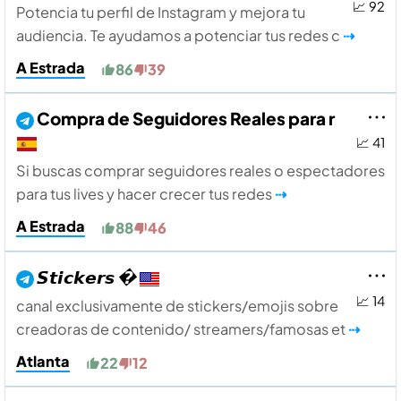
📈 92
Potencia tu perfil de Instagram y mejora tu
audiencia. Te ayudamos a potenciar tus redes c
⇢
A Estrada
86
39
Compra de Seguidores Reales para r
📈 41
Si buscas comprar seguidores reales o espectadores
para tus lives y hacer crecer tus redes
⇢
A Estrada
88
46
𝙎𝙩𝙞𝙘𝙠𝙚𝙧𝙨 �
📈 14
canal exclusivamente de stickers/emojis sobre
creadoras de contenido/ streamers/famosas et
⇢
Atlanta
22
12