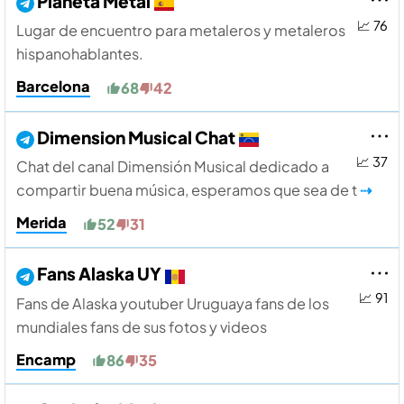
Planeta Metal
📈 76
Lugar de encuentro para metaleros y metaleros
hispanohablantes.
Barcelona
68
42
Dimension Musical Chat
📈 37
Chat del canal Dimensión Musical dedicado a
compartir buena música, esperamos que sea de t
⇢
Merida
52
31
Fans Alaska UY
📈 91
Fans de Alaska youtuber Uruguaya fans de los
mundiales fans de sus fotos y videos
Encamp
86
35