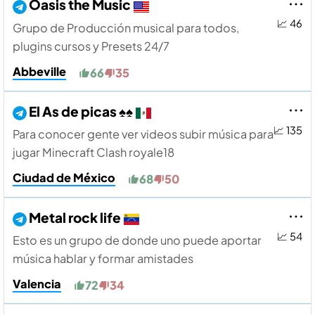
Oasis the Music
📈 46
Grupo de Producción musical para todos,
plugins cursos y Presets 24/7
Abbeville
66
35
El As de picas ♠️♠️
📈 135
Para conocer gente ver videos subir música para
jugar Minecraft Clash royale18
Ciudad de México
68
50
Metal rock life
📈 54
Esto es un grupo de donde uno puede aportar
música hablar y formar amistades
Valencia
72
34