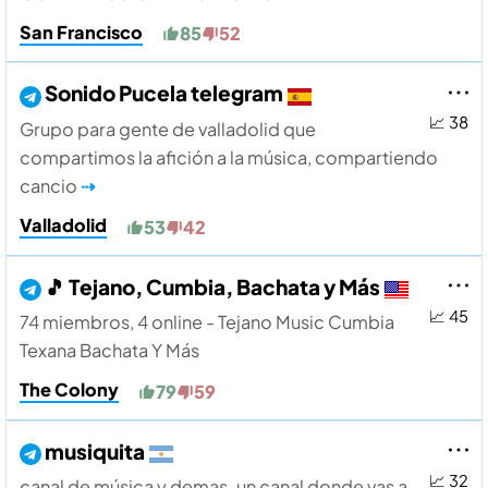
San Francisco
85
52
Sonido Pucela telegram
📈 38
Grupo para gente de valladolid que
compartimos la afición a la música, compartiendo
cancio
⇢
Valladolid
53
42
🎵 Tejano, Cumbia, Bachata y Más
📈 45
74 miembros, 4 online - Tejano Music Cumbia
Texana Bachata Y Más
The Colony
79
59
musiquita
📈 32
canal de música y demas. un canal donde vas a