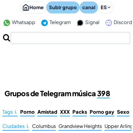
Home
Subir grupo
canal
ES
Whatsapp
Telegram
Signal
Discord
Grupos de Telegram música
398
Tags ⤹
Porno
Amistad
XXX
Packs
Porno gay
Sexo
Ciudades ⤹
Columbus
Grandview Heights
Upper Arlin