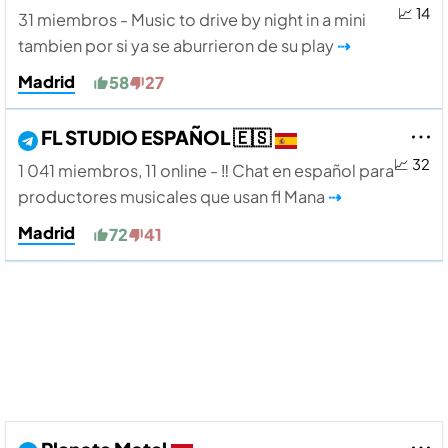
📈 14
31 miembros - Music to drive by night in a mini
tambien por si ya se aburrieron de su play
⇢
Madrid
58
27
FL STUDIO ESPAÑOL 🇪🇸
📈 32
1 041 miembros, 11 online - ‼️ Chat en español para
productores musicales que usan fl Mana
⇢
Madrid
72
41