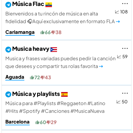
Música Flac
📈 108
Bienvenidos a tu rincón de música en alta
fidelidad 🎧 ​Aquí exclusivamente en formato FLA
⇢
Cariamanga
66
38
Musica heavy
📈 59
Musica y frases variadas puedes pedir la canción
que desees y compartir tus rolas favorita
⇢
Aguada
72
43
Música y playlists
📈 50
Música para #Playlists #Reggaeton #Latino
#Hits #Spotify #Canciones #MusicaNueva
Barcelona
60
29