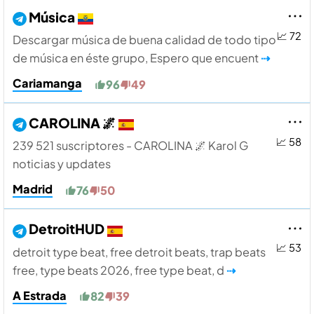
Música
📈 72
Descargar música de buena calidad de todo tipo
de música en éste grupo, Espero que encuent
⇢
Cariamanga
96
49
CAROLINA 🌌
📈 58
239 521 suscriptores - CAROLINA 🌌 Karol G
noticias y updates
Madrid
76
50
DetroitHUD
📈 53
detroit type beat, free detroit beats, trap beats
free, type beats 2026, free type beat, d
⇢
A Estrada
82
39