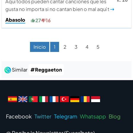
Aquí todos pueden cantar canciones que les
gusta no importa si no cantan bien o mal aquí t
⇢
Abasolo
27
16
Inicio
1
2
3
4
5
Similar
#Reggaeton
Facebook
Twitter
Telegram
Whatsapp
Blog
@ Recibe la Newsletter (
Suscríbete
)