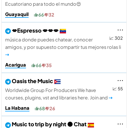
Ecuatoriano para todo el mundo😍
Guayaquil
66
32
💋Espresso 💋💋💋
📈 302
música donde puedes chatear, conocer
amigos, y por supuesto compartir tus mejores rolas li
⇢
Acarigua
66
35
Oasis the Music
📈 55
Worldwide Group For Producers We have
courses, plugins, vst and libraries here. Join and
⇢
La Habana
68
26
Music to trip by night 🌑 Chat