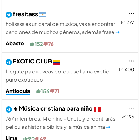
fresitass
📈 277
holissss es un canal de música, vas a encontrar
canciones de muchos géneros, además frase
⇢
Abasto
152
76
EXOTIC CLUB
📈 400
Llegate pa que veas porque se llama exotic
puro exotiqueo
Antioquia
156
71
‍👧Música cristiana para niño
📈 196
767 miembros, 14 online - Únete y encontrarás
películas historia bíblica y la música anima
⇢
Lima
90
49