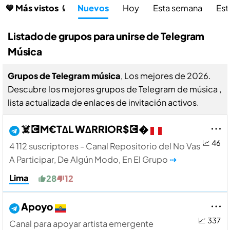
💙 Más vistos ⤹
Nuevos
Hoy
Esta semana
Est
Listado de grupos para unirse de Telegram
Música
Grupos de Telegram música
, Los mejores de 2026.
Descubre los mejores grupos de Telegram de música ,
lista actualizada de enlaces de invitación activos.
☠️💽M€T∆L W∆RRIOR$💽�
📈 46
4 112 suscriptores - Canal Repositorio del No Vas
A Participar, De Algún Modo, En El Grupo
⇢
Lima
28
12
Apoyo
📈 337
Canal para apoyar artista emergente