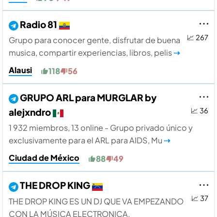
Radio 81
📈 267
Grupo para conocer gente, disfrutar de buena
musica, compartir experiencias, libros, pelis
⇢
Alausi
118
56
GRUPO ARL para MURGLAR by
alejxndro
📈 36
1 932 miembros, 13 online - Grupo privado único y
exclusivamente para el ARL para AIDS, Mu
⇢
Ciudad de México
88
49
THE DROP KING
📈 37
THE DROP KING ES UN DJ QUE VA EMPEZANDO
CON LA MÚSICA ELECTRONICA.