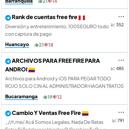
Barranquilla
21
14
Rank de cuentas free fire
📈 352
Diversión y entretenimiento, 100SEGURO todo
con captura de pago
Huancayo
21
18
ARCHIVOS PARA FREE FIRE PARA
ANDROI
📈 485
Archivos para Android y iOS PARA PEGAR TODO
ROJO SOLO CIN AL ADMINISTRADOR HAGAN TRATOS
Bucaramanga
19
12
Cambio Y Ventas Free Fire
📈 791
_//t.me/ Acá Somos Legales, Nada De Ratas