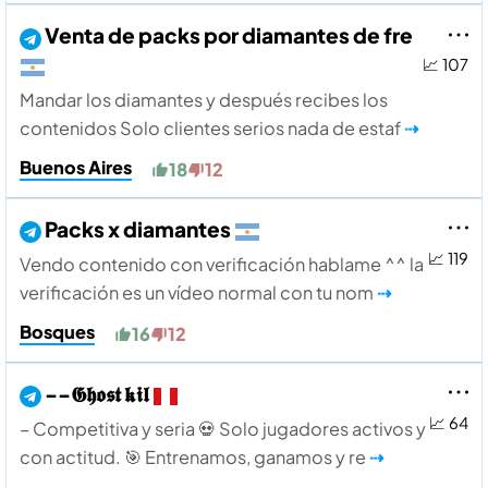
Venta de packs por diamantes de fre
📈 107
Mandar los diamantes y después recibes los
contenidos Solo clientes serios nada de estaf
⇢
Buenos Aires
18
12
Packs x diamantes
📈 119
Vendo contenido con verificación hablame ^^ la
verificación es un vídeo normal con tu nom
⇢
Bosques
16
12
--𝕲𝖍𝖔𝖘𝖙 𝖐𝖎𝖑
📈 64
– Competitiva y seria 💀 Solo jugadores activos y
con actitud. 🎯 Entrenamos, ganamos y re
⇢