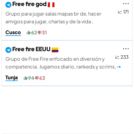
Free fire god
📈 171
Grupo para jugar salas mapas br de, hacer
amigos para jugar, charlas y de la vida ,
Cusco
62
31
Free fire EEUU
📈 233
Grupo de Free Fire enfocado en diversión y
competencia. Jugamos diario, rankeds y scrims,
⇢
Tunja
94
63