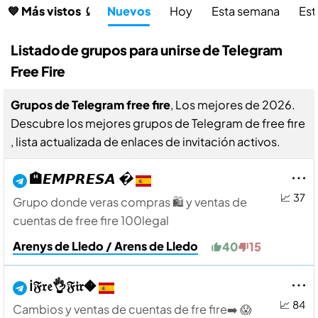
💙 Más vistos ⤹
Nuevos
Hoy
Esta semana
Est
Listado de grupos para unirse de Telegram
Free Fire
Grupos de Telegram free fire
, Los mejores de 2026.
Descubre los mejores grupos de Telegram de free fire
, lista actualizada de enlaces de invitación activos.
🏨𝙀𝙈𝙋𝙍𝙀𝙎𝘼 �
📈 37
Grupo donde veras compras 🛍 y ventas de
cuentas de free fire 100legal
Arenys de Lledo / Arens de Lledo
40
15
ℹ️𝔉𝔯𝔢👌𝔉𝔦𝔯�
📈 84
Cambios y ventas de cuentas de fre fire➡️ 😱