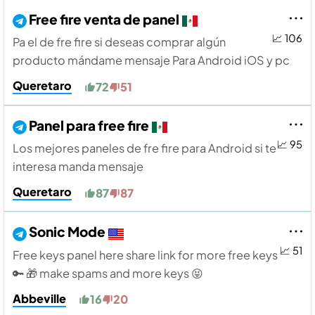
Free fire venta de panel
📈 106
Pa el de fre fire si deseas comprar algún
producto mándame mensaje Para Android iOS y pc
Queretaro
72
51
Panel para free fire
📈 95
Los mejores paneles de fre fire para Android si te
interesa manda mensaje
Queretaro
87
87
Sonic Mode
📈 51
Free keys panel here share link for more free keys
🔑 🎁 make spams and more keys 😝
Abbeville
16
20