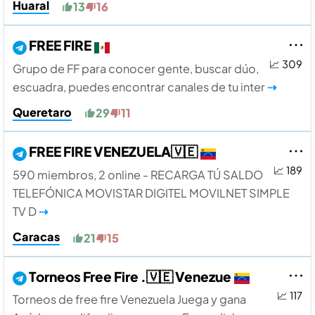
Huaral
13
16
FREE FIRE
📈 309
Grupo de FF para conocer gente, buscar dúo,
escuadra, puedes encontrar canales de tu inter
⇢
Queretaro
29
11
FREE FIRE VENEZUELA🇻🇪
📈 189
590 miembros, 2 online - RECARGA TÚ SALDO
TELEFÓNICA MOVISTAR DIGITEL MOVILNET SIMPLE
TV D
⇢
Caracas
21
15
Torneos Free Fire .🇻🇪 Venezue
📈 117
Torneos de free fire Venezuela Juega y gana