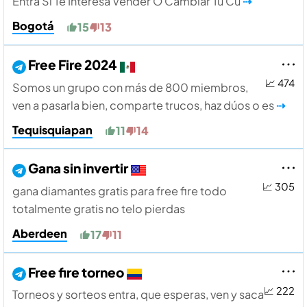
Entra Si Te Interesa Vender O Cambiar Tu Cu
⇢
Bogotá
15
13
Free Fire 2024
📈 474
Somos un grupo con más de 800 miembros,
ven a pasarla bien, comparte trucos, haz dúos o es
⇢
Tequisquiapan
11
14
Gana sin invertir
📈 305
gana diamantes gratis para free fire todo
totalmente gratis no telo pierdas
Aberdeen
17
11
Free fire torneo
📈 222
Torneos y sorteos entra, que esperas, ven y saca