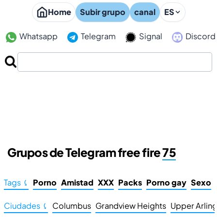
Home
Subir grupo
canal
ES
Whatsapp
Telegram
Signal
Discord
Grupos de Telegram free fire
75
Tags ⤹
Porno
Amistad
XXX
Packs
Porno gay
Sexo
Ciudades ⤹
Columbus
Grandview Heights
Upper Arlin