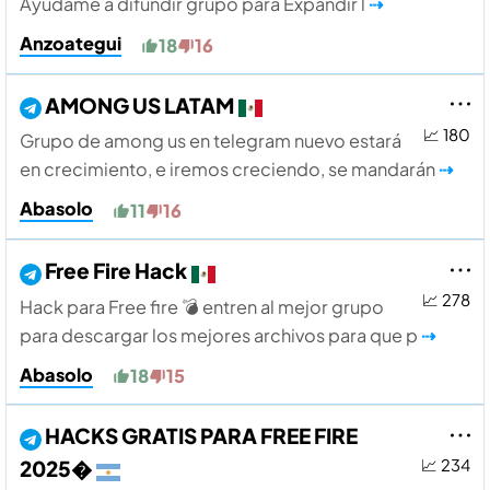
Ayúdame a difundir grupo para Expandir l
⇢
Anzoategui
18
16
AMONG US LATAM
📈 180
Grupo de among us en telegram nuevo estará
en crecimiento, e iremos creciendo, se mandarán
⇢
Abasolo
11
16
Free Fire Hack
📈 278
Hack para Free fire 💣 entren al mejor grupo
para descargar los mejores archivos para que p
⇢
Abasolo
18
15
HACKS GRATIS PARA FREE FIRE
2025�
📈 234