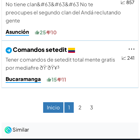
📈 857
No tiene clan&#63&#63&#63 No te
preocupes el segundo clan del Andá reclutando
gente
Asunción
25
10
Comandos setedit
📈 241
Tener comandos de setedit total mente gratis
por mediafire ðŸ‘ðŸ¥³
Bucaramanga
15
11
Inicio
1
2
3
Similar