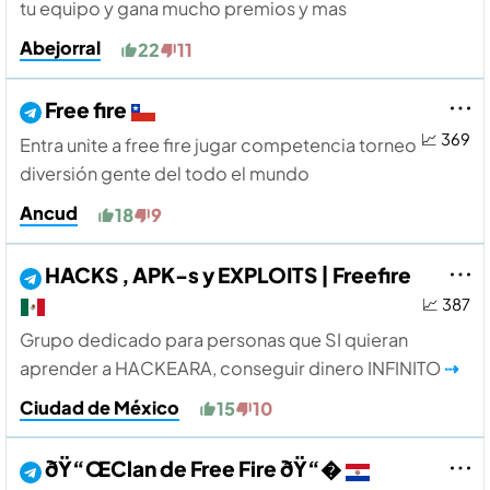
tu equipo y gana mucho premios y mas
Abejorral
22
11
Free fire
📈 369
Entra unite a free fire jugar competencia torneo
diversión gente del todo el mundo
Ancud
18
9
HACKS , APK-s y EXPLOITS | Freefire
📈 387
Grupo dedicado para personas que SI quieran
aprender a HACKEARA, conseguir dinero INFINITO
⇢
Ciudad de México
15
10
ðŸ“ŒClan de Free Fire ðŸ“�