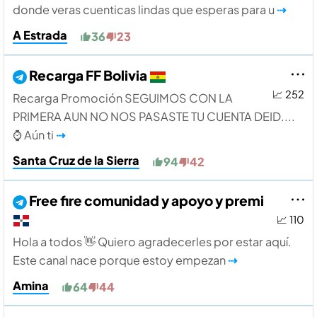
donde veras cuenticas lindas que esperas para u
⇢
A Estrada
36
23
Recarga FF Bolivia
📈 252
Recarga Promoción SEGUIMOS CON LA
PRIMERA AUN NO NOS PASASTE TU CUENTA DEID....
⌚ Aún ti
⇢
Santa Cruz de la Sierra
94
42
Free fire comunidad y apoyo y premi
📈 110
Hola a todos 👋 Quiero agradecerles por estar aquí.
Este canal nace porque estoy empezan
⇢
Amina
64
44