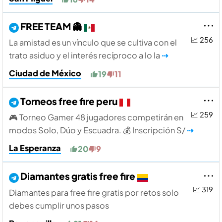
FREE TEAM 👻
📈 256
La amistad es un vínculo que se cultiva con el
trato asiduo y el interés recíproco a lo la
⇢
Ciudad de México
19
11
Torneos free fire peru
📈 259
🎮 Torneo Gamer 48 jugadores competirán en
modos Solo, Dúo y Escuadra. 💰 Inscripción S/
⇢
La Esperanza
20
9
Diamantes gratis free fire
📈 319
Diamantes para free fire gratis por retos solo
debes cumplir unos pasos