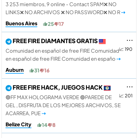
3 253 miembros, 9 online - Contact SPAM❌️ NO
LINKS❌️ NO ARCHIVOS ❌️ NO PASSWORD❌️ NO R
⇢
Buenos Aires
25
17
FREE FIRE DIAMANTES GRATIS
📈 190
Comunidad en español de free FIRE Comunidad
en español de free FIRE Comunidad en españo
⇢
Auburn
31
16
FREE FIRE HACK, JUEGOS HACK
📈 201
🟢FF MAX HOLOGRAMA VERDE 🟢PAREDE DE
GEL , DISFRUTA DE LOS MEJORES ARCHIVOS, SE
ACARREA, PUE
⇢
Belize City
14
8