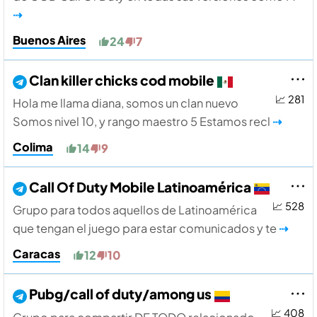
⇢
Buenos Aires
24
7
Clan killer chicks cod mobile
📈 281
Hola me llama diana, somos un clan nuevo
Somos nivel 10, y rango maestro 5 Estamos recl
⇢
Colima
14
9
Call Of Duty Mobile Latinoamérica
📈 528
Grupo para todos aquellos de Latinoamérica
que tengan el juego para estar comunicados y te
⇢
Caracas
12
10
Pubg/call of duty/among us
📈 408