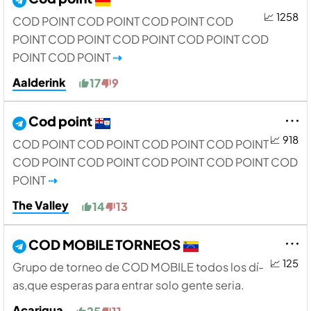
📈 1258
COD POINT COD POINT COD POINT COD
POINT COD POINT COD POINT COD POINT COD
POINT COD POINT
⇢
Aalderink
17
9
Cod point
📈 918
COD POINT COD POINT COD POINT COD POINT
COD POINT COD POINT COD POINT COD POINT COD
POINT
⇢
The Valley
14
13
COD MOBILE TORNEOS
📈 125
Grupo de torneo de COD MOBILE todos los dí­
as,que esperas para entrar solo gente seria.
Acarigua