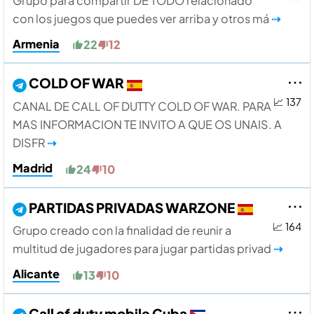
Grupo para compartir DE TODO relacionado
con los juegos que puedes ver arriba y otros má
⇢
Armenia
22
12
COLD OF WAR
📈 137
CANAL DE CALL OF DUTTY COLD OF WAR. PARA
MAS INFORMACION TE INVITO A QUE OS UNAIS. A
DISFR
⇢
Madrid
24
10
PARTIDAS PRIVADAS WARZONE
📈 164
Grupo creado con la finalidad de reunir a
multitud de jugadores para jugar partidas privad
⇢
Alicante
13
10
Call of duty mobile Cuba