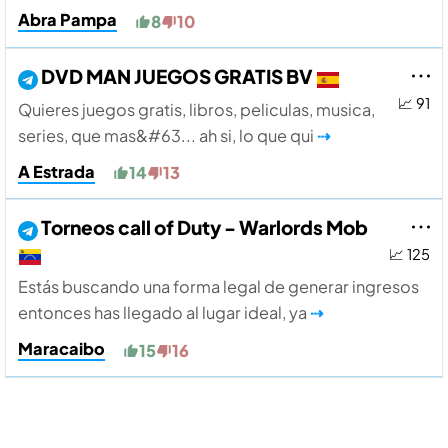
Abra Pampa
8
10
DVD MAN JUEGOS GRATIS BV
📈 91
Quieres juegos gratis, libros, peliculas, musica,
series, que mas&#63... ah si, lo que qui
⇢
A Estrada
14
13
Torneos call of Duty - Warlords Mob
📈 125
Estás buscando una forma legal de generar ingresos
entonces has llegado al lugar ideal, ya
⇢
Maracaibo
15
16