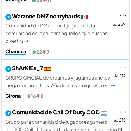
25
11
Warzone DMZ no tryhards
📈 239
Comunidad de DMZ o multijugador esta
comunidad es ideal para aquellos que buscan
divertirs
⇢
Chamula
22
7
ShArKiEs_7
📈 112
GRUPO OFICIAL de creamos y jugamos únetey
juega con nosotros. Añade a tus amigosy crear
⇢
Girona
16
8
Comunidad de Call Of Duty COD
📈 215
Grupo para comunidad de jugadores gamers
de COD Call Of Duty en todas sus versiones como M