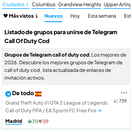
Ciudades ⤹
Columbus
Grandview Heights
Upper Arlin
💙 Más vistos ⤹
Nuevos
Hoy
Esta semana
Est
Listado de grupos para unirse de Telegram
Call Of Duty Cod
Grupos de Telegram call of duty cod
, Los mejores de
2026. Descubre los mejores grupos de Telegram de
call of duty cod , lista actualizada de enlaces de
invitación activos.
De todo
📈 739
Grand Theft Auto VI GTA 2 League of Legends
Call of Duty FIFA / EA Sports FC Free Fire
⇢
Madrid
70
39