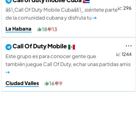
📈 296
âš ï¸Call Of Duty Mobile Cubaâš ï¸ ,siéntete parte
de la comunidad cubana y disfruta tu
⇢
La Habana
18
13
Call Of Duty Mobile
📈 1244
Este grupo es para conocer gente que
también juegue Call Of Duty, echar unas partidas amis
⇢
Ciudad Valles
16
9