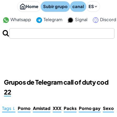
Home
Subir grupo
canal
ES
Whatsapp
Telegram
Signal
Discord
Grupos de Telegram call of duty cod
22
Tags ⤹
Porno
Amistad
XXX
Packs
Porno gay
Sexo