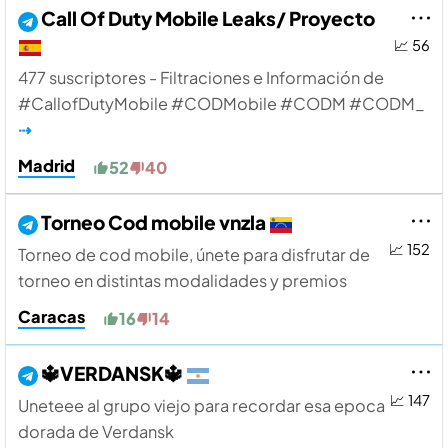
Call Of Duty Mobile Leaks/ Proyecto
📈 56
477 suscriptores - Filtraciones e Información de
#CallofDutyMobile #CODMobile #CODM #CODM_
⇢
Madrid
52
40
Torneo Cod mobile vnzla
📈 152
Torneo de cod mobile, únete para disfrutar de
torneo en distintas modalidades y premios
Caracas
16
14
🔱VERDANSK🔱
📈 147
Uneteee al grupo viejo para recordar esa epoca
dorada de Verdansk