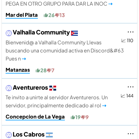
PEGA EN OTRO GRUPO PARA DAR LA INOC
⇢
Mar del Plata
26
13
Valhalla Community
📈 110
Bienvenid@ a Valhalla Community Llevas
buscando una comunidad activa en Discord&#63
Pues n
⇢
Matanzas
28
7
Aventureros
📈 144
Te invito a unirte al servidor Aventureros. Un
servidor, principalmente dedicado al rol
⇢
Concepcion de La Vega
19
9
Los Cabros