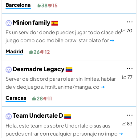
Barcelona
38
15
Minion family
📈 70
Es un servidor donde puedes jugar todo clase de
juego como cod mobile brawl star plato for
⇢
Madrid
26
12
Desmadre Legacy
📈 77
Server de discord para rolear sin lí­mites, hablar
de videojuegos, fitnit, anime/manga, co
⇢
Caracas
28
11
Team Undertale D
📈 83
Hola, este team es sobre Undertale o sus aus
puedes entrar con cualquier personaje no impo
⇢