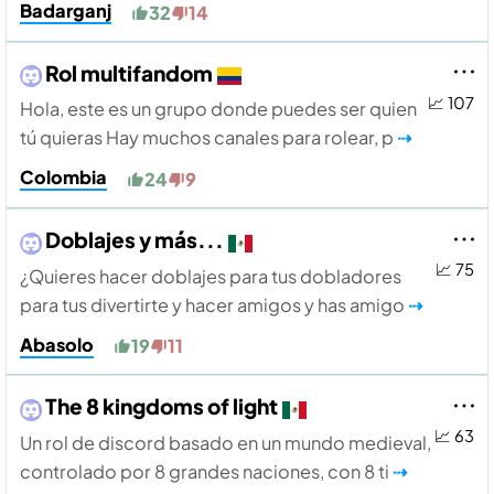
Badarganj
32
14
Rol multifandom
📈 107
Hola, este es un grupo donde puedes ser quien
tú quieras Hay muchos canales para rolear, p
⇢
Colombia
24
9
Doblajes y más...
📈 75
¿Quieres hacer doblajes para tus dobladores
para tus divertirte y hacer amigos y has amigo
⇢
Abasolo
19
11
The 8 kingdoms of light
📈 63
Un rol de discord basado en un mundo medieval,
controlado por 8 grandes naciones, con 8 ti
⇢