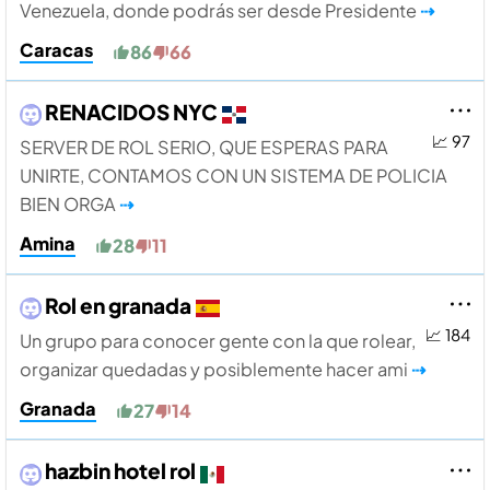
Venezuela, donde podrás ser desde Presidente
⇢
Caracas
86
66
RENACIDOS NYC
📈 97
SERVER DE ROL SERIO, QUE ESPERAS PARA
UNIRTE, CONTAMOS CON UN SISTEMA DE POLICIA
BIEN ORGA
⇢
Amina
28
11
Rol en granada
📈 184
Un grupo para conocer gente con la que rolear,
organizar quedadas y posiblemente hacer ami
⇢
Granada
27
14
hazbin hotel rol