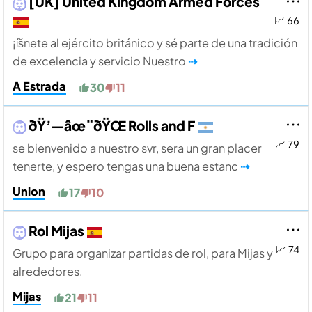
[UK] United Kingdom Armed Forces
📈 66
¡íšnete al ejército británico y sé parte de una tradición
de excelencia y servicio Nuestro
⇢
A Estrada
30
11
ðŸ’—âœ¨ðŸŒ Rolls and F
📈 79
se bienvenido a nuestro svr, sera un gran placer
tenerte, y espero tengas una buena estanc
⇢
Union
17
10
Rol Mijas
📈 74
Grupo para organizar partidas de rol, para Mijas y
alrededores.
Mijas
21
11