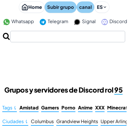
Home
Subir grupo
canal
ES
Whatsapp
Telegram
Signal
Discord
Grupos y servidores de Discord rol
95
Tags ⤹
Amistad
Gamers
Porno
Anime
XXX
Minecraf
Ciudades ⤹
Columbus
Grandview Heights
Upper Arlin