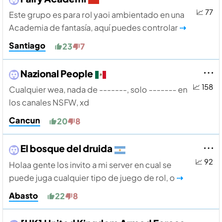
📈 77
Este grupo es para rol yaoi ambientado en una
Academia de fantasía, aquí puedes controlar
⇢
Santiago
23
7
Nazional People
📈 158
Cualquier wea, nada de -------, solo ------- en
los canales NSFW, xd
Cancun
20
8
El bosque del druida
📈 92
Holaa gente los invito a mi server en cual se
puede juga cualquier tipo de juego de rol, o
⇢
Abasto
22
8