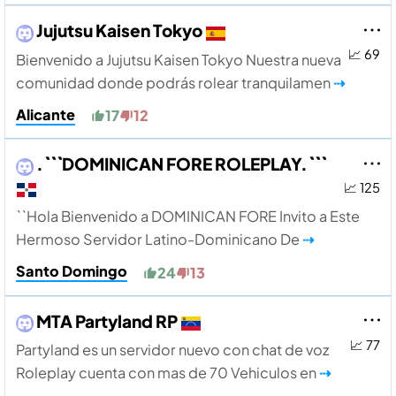
Jujutsu Kaisen Tokyo
📈 69
Bienvenido a Jujutsu Kaisen Tokyo Nuestra nueva
comunidad donde podrás rolear tranquilamen
⇢
Alicante
17
12
.```DOMINICAN FORE ROLEPLAY.```
📈 125
``Hola Bienvenido a DOMINICAN FORE Invito a Este
Hermoso Servidor Latino-Dominicano De
⇢
Santo Domingo
24
13
MTA Partyland RP
📈 77
Partyland es un servidor nuevo con chat de voz
Roleplay cuenta con mas de 70 Vehiculos en
⇢