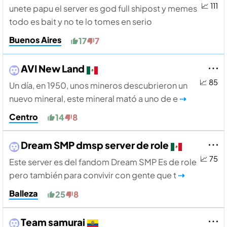
📈 111
unete papu el server es god full shipost y memes
todo es bait y no te lo tomes en serio
Buenos Aires
17
7
AVI New Land
📈 85
Un dí­a, en 1950, unos mineros descubrieron un
nuevo mineral, este mineral mató a uno de e
⇢
Centro
14
8
Dream SMP dmsp server de role
📈 75
Este server es del fandom Dream SMP Es de role
pero también para convivir con gente que t
⇢
Balleza
25
8
Team samurai