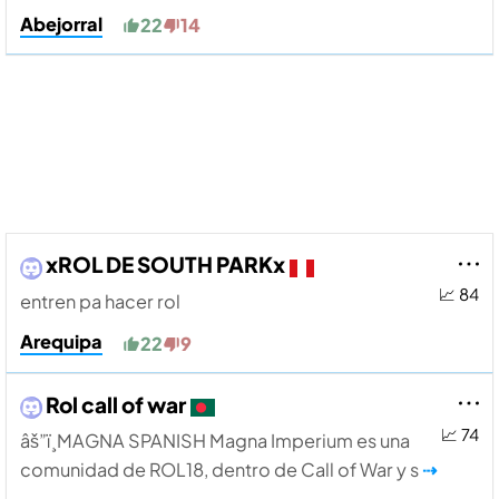
Abejorral
22
14
xROL DE SOUTH PARKx
📈 84
entren pa hacer rol
Arequipa
22
9
Rol call of war
📈 74
âš”ï¸MAGNA SPANISH Magna Imperium es una
comunidad de ROL18, dentro de Call of War y s
⇢