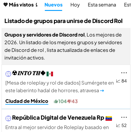
💙 Más vistos ⤹
Nuevos
Hoy
Esta semana
Est
Listado de grupos para unirse de Discord Rol
Grupos y servidores de Discord rol
, Los mejores de
2026. Un listado de los mejores grupos y servidores
de Discord de rol , lista actualizada de enlaces de
invitación activos.
☢️ 𝑰𝑵𝑻𝑶 𝑻𝑯�
📈 84
[Mesa de roleplay y rol de dados] Sumérgete en
este laberinto hadal de horrores, atravesa
⇢
Ciudad de México
104
43
República Digital de Venezuela Rp
📈 52
Entra al mejor servidor de Roleplay basado en