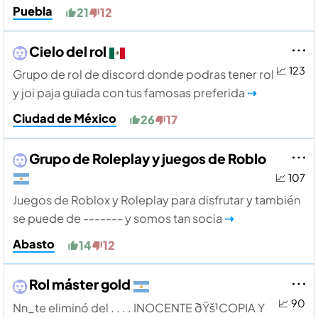
Puebla
21
12
Cielo del rol
📈 123
Grupo de rol de discord donde podras tener rol
y joi paja guiada con tus famosas preferida
⇢
Ciudad de México
26
17
Grupo de Roleplay y juegos de Roblo
📈 107
Juegos de Roblox y Roleplay para disfrutar y también
se puede de ------- y somos tan socia
⇢
Abasto
14
12
Rol máster gold
📈 90
Nn_te eliminó del . . . . INOCENTE ðŸš¹COPIA Y