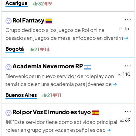
Acarigua
32
9
Rol Fantasy
📈 151
Grupo dedicado a los juegos de Rol online
basados en juegos de mesa, enfocado en divertirn
⇢
Bogotá
21
14
Academia Nevermore RP
📈 140
Bienvenidos un nuevo servidor de roleplay con
temática de en una academia para jóvenes de
⇢
Buenos Aires
21
11
Rol por Voz El mundo es tuyo
📈 69
â€”Este servidor tiene como actividad principal
rolear en grupo ypor voz en español es dec
⇢