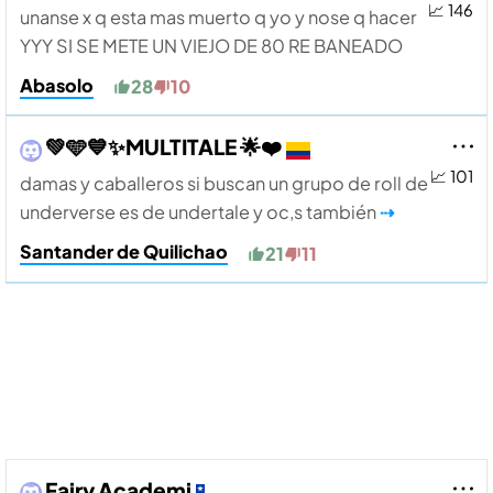
📈 146
unanse x q esta mas muerto q yo y nose q hacer
YYY SI SE METE UN VIEJO DE 80 RE BANEADO
Abasolo
28
10
💚🩵💙✨MULTITALE 🌟❤️
📈 101
damas y caballeros si buscan un grupo de roll de
underverse es de undertale y oc,s también
⇢
Santander de Quilichao
21
11
Fairy Academi