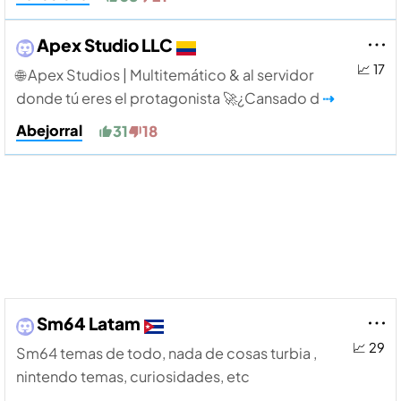
Apex Studio LLC
📈 17
​🌐 Apex Studios | Multitemático & al servidor
donde tú eres el protagonista 🚀 ​¿Cansado d
⇢
Abejorral
31
18
Sm64 Latam
📈 29
Sm64 temas de todo, nada de cosas turbia ,
nintendo temas, curiosidades, etc