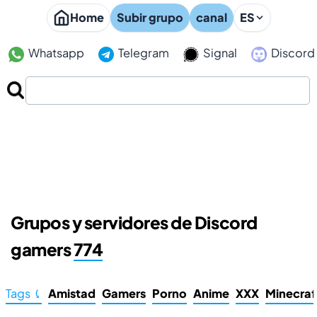
Home
Subir grupo
canal
ES
Whatsapp
Telegram
Signal
Discord
Grupos y servidores de Discord
gamers
774
Tags ⤹
Amistad
Gamers
Porno
Anime
XXX
Minecraf