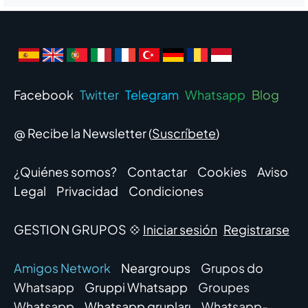
Facebook
Twitter
Telegram
Whatsapp
Blog
@ Recibe la Newsletter (
Suscríbete
)
¿Quiénes somos?
Contactar
Cookies
Aviso
Legal
Privacidad
Condiciones
GESTION GRUPOS 💠
Iniciar sesión
Registrarse
Amigos Network
Neargroups
Grupos do
Whatsapp
Gruppi Whatsapp
Groupes
Whatsapp
Whatsapp grupları
Whatsapp-