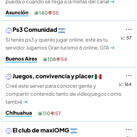
pueda o cuando se llega a la metas del canal
⇢
Asunción
140
55
Ps3 Comunidad
📈 57
Si tenés ps3 y querés jugar online, este es tu
servidor Jugamos Gran turismo 6 online, GTA
⇢
Buenos Aires
108
54
Juegos, convivencia y placer
📈 164
Creé este server para conocer gente y
compartir contenido tanto de videojuegos como
tambié
⇢
Chihuahua
110
57
El club de maxiOMG