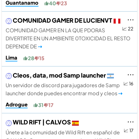
Guantanamo
40
23
COMUNIDAD GAMER DE LUCIENVT
📈 22
COMUNIDAD GAMER EN LA QUE PDORAS
DIVERTIRTE EN UN AMBIENTE 0TOXICIDAD EL RESTO
DEPENDE DE
⇢
Lima
28
15
Cleos, data, mod Samp launcher
📈 16
Un servidor de discord para jugadores de Samp
launcher donde puedes encontrar mod y cleos
⇢
Adrogue
31
17
WILD RIFT | CALVOS
📈 17
Únete a la comunidad de Wild Rift en español de