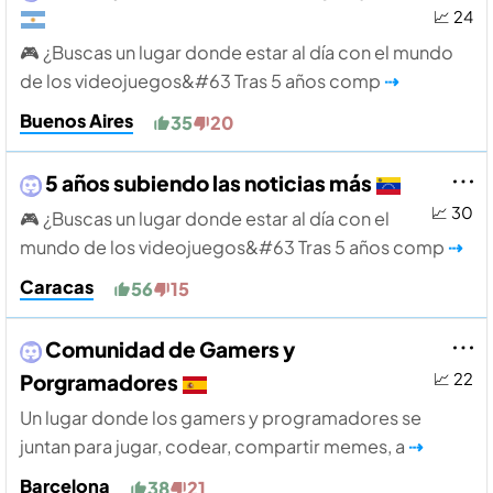
📈 24
🎮 ¿Buscas un lugar donde estar al día con el mundo
de los videojuegos&#63 Tras 5 años comp
⇢
Buenos Aires
35
20
5 años subiendo las noticias más
📈 30
🎮 ¿Buscas un lugar donde estar al día con el
mundo de los videojuegos&#63 Tras 5 años comp
⇢
Caracas
56
15
Comunidad de Gamers y
Porgramadores
📈 22
Un lugar donde los gamers y programadores se
juntan para jugar, codear, compartir memes, a
⇢
Barcelona
38
21