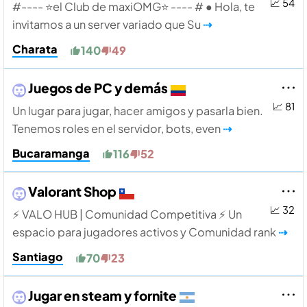
📈 54
#---- ⭐️el Club de maxiOMG⭐️ ---- # ● Hola, te
invitamos a un server variado que Su
⇢
Charata
140
49
Juegos de PC y demás
📈 81
Un lugar para jugar, hacer amigos y pasarla bien.
Tenemos roles en el servidor, bots, even
⇢
Bucaramanga
116
52
Valorant Shop
📈 32
⚡ VALO HUB | Comunidad Competitiva ⚡ Un
espacio para jugadores activos y Comunidad rank
⇢
Santiago
70
23
Jugar en steam y fornite