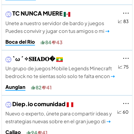
TC NUNCA MUERE
📈 83
Unete a nuestro servidor de bardo y juegos
Puedes convivir y jugar con tus amigos o mi
⇢
Boca del Rio
84
43
` ω ´ ✧𝐒𝐇𝐀𝐃𝐎�
📈 75
Un grupo de juegos Mobile Legends Minecraft
bedrock no te sientas solo solo te falta encon
⇢
Aunglan
82
41
Diep.io comunidad
📈 60
Nuevo o experto, únete para compartir ideas y
estrategias nuevas sobre en el gran juego di
⇢
Callao
94
41