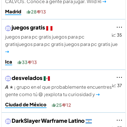
CALVOS. Conoce a gente para jugar. Wild Ri
⇢
Madrid
28
13
juegos gratis
📈 35
juegos para pc gratis juegos para pc
gratisjuegos para pc gratis juegos para pc gratis jue
⇢
Ica
33
13
desvelados
📈 37
𝘼 ★ ¡ grupo en el que probablemente encuentres
gente como tú 😄 ¡explota tu curiosidad y
⇢
Ciudad de México
25
12
DarkSlayer Warframe Latino