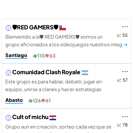
🛡️RED GAMERS🛡️
📈 55
Bienvenido a la🛡️ RED GAMERS🛡️ somos un
grupo aficionados a los videojuegos nuestros integ
⇢
Santiago
110
63
Comunidad Clash Royale
📈 57
Este grupo es para hablar, debatir, jugar en
equipo, unirse a clanes y hacer estrategias
Abasto
126
61
Cult of michu
📈 78
Grupo aun en creación, sorteo cada vez que se