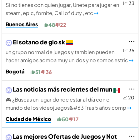
📈 33
Si no tienes con quien jugar, Unete para jugar en
steam, epic, fornite, Call of duty , etc
⇢
Buenos Aires
48
22
El sotano de gio sk
📈 35
un grupo normal de juegos y tambien pueden
hacer amigos aomoa muy unidos y no somos estric
⇢
Bogotá
51
36
Las noticias más recientes del mun
📈 20
🎮 ¿Buscas un lugar donde estar al día con el
mundo de los videojuegos&#63 Tras 5 años comp
⇢
Ciudad de México
50
17
Las mejores Ofertas de Juegos y Not