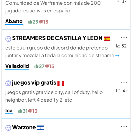
📈 37
Comunidad de Warframe con más de 200
jugadores activos en español
Abasto
29
15
STREAMERS DE CASTILLA Y LEON
📈 52
esto es un grupo de discord donde pretendo
juntar y mezclar a toda la comunidad de streame
⇢
Valladolid
27
15
juegos vip gratis
📈 55
juegos gratis gta vice city, call of duty, hello
neighbor, left 4 dead 1 y 2, etc
Ica
31
13
Warzone