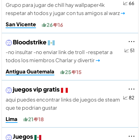
📈 66
Grupo para jugar de chill hay wallpaper4k
respetar ah todos y jugar con tus amigos al warz
⇢
San Vicente
26
16
Bloodstrike
📈 51
-no insultar -no enviar link de troll -respetar a
todos los miembros Charlar y divertir
⇢
Antigua Guatemala
25
15
juegos vip gratis
📈 82
aqui puedes encontrar links de juegos de steam
que te podrian gustar
Lima
21
18
Juegos