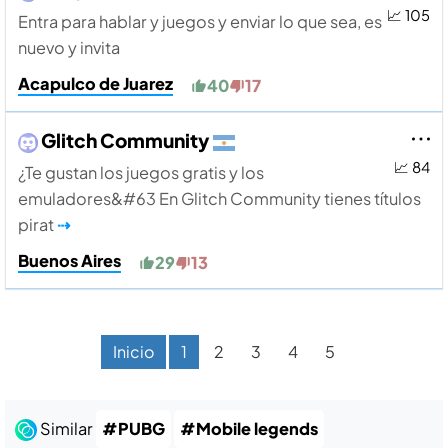
📈 105
Entra para hablar y juegos y enviar lo que sea, es
nuevo y invita
Acapulco de Juarez
40
17
Glitch Community
📈 84
¿Te gustan los juegos gratis y los
emuladores&#63 En Glitch Community tienes títulos
pirat
⇢
Buenos Aires
29
13
Inicio
1
2
3
4
5
Similar
#PUBG
#Mobile legends