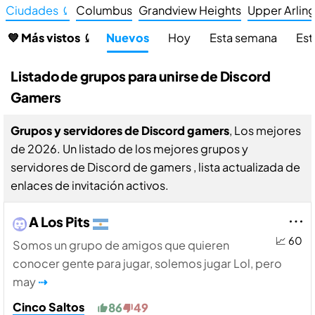
Ciudades ⤹
Columbus
Grandview Heights
Upper Arlin
💙 Más vistos ⤹
Nuevos
Hoy
Esta semana
Est
Listado de grupos para unirse de Discord
Gamers
Grupos y servidores de Discord gamers
, Los mejores
de 2026. Un listado de los mejores grupos y
servidores de Discord de gamers , lista actualizada de
enlaces de invitación activos.
A Los Pits
📈 60
Somos un grupo de amigos que quieren
conocer gente para jugar, solemos jugar Lol, pero
may
⇢
Cinco Saltos
86
49