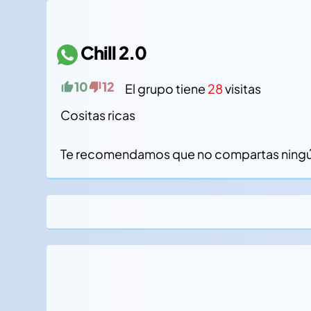
Chill 2.0
10
12
El grupo tiene
28
visitas
Cositas ricas
Te recomendamos que no compartas ningún d