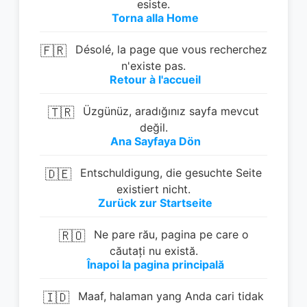
esiste.
Torna alla Home
🇫🇷
Désolé, la page que vous recherchez
n'existe pas.
Retour à l'accueil
🇹🇷
Üzgünüz, aradığınız sayfa mevcut
değil.
Ana Sayfaya Dön
🇩🇪
Entschuldigung, die gesuchte Seite
existiert nicht.
Zurück zur Startseite
🇷🇴
Ne pare rău, pagina pe care o
căutați nu există.
Înapoi la pagina principală
🇮🇩
Maaf, halaman yang Anda cari tidak